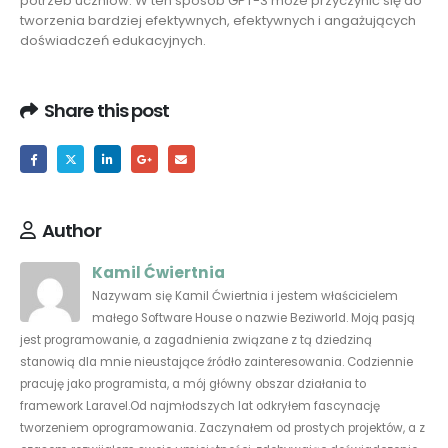
potrzeb uczniów. W ten sposób GPT-3 może przyczynić się do
tworzenia bardziej efektywnych, efektywnych i angażujących
doświadczeń edukacyjnych​.
Share this post
Author
Kamil Ćwiertnia
Nazywam się Kamil Ćwiertnia i jestem właścicielem
małego Software House o nazwie Beziworld. Moją pasją
jest programowanie, a zagadnienia związane z tą dziedziną
stanowią dla mnie nieustające źródło zainteresowania. Codziennie
pracuję jako programista, a mój główny obszar działania to
framework Laravel.Od najmłodszych lat odkryłem fascynację
tworzeniem oprogramowania. Zaczynałem od prostych projektów, a z