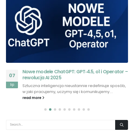
Nowe modele ChatGPT: GPT‑4.5, o1 i Operator –
07
rewolucja AI 2025
lip
Sztuczna inteligencja nieustannie redefiniuje sposób,
w jaki pracujemy, uczymy się i komunikujemy....
read more