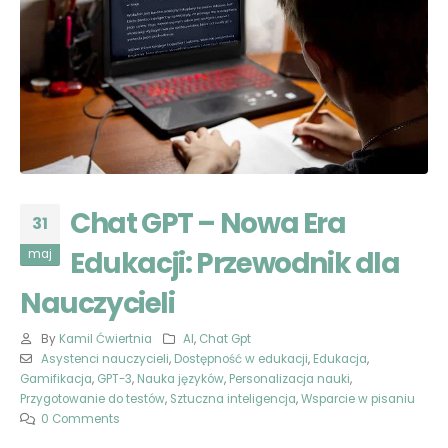
Chat GPT – Nowa Era
31
Edukacji: Przewodnik dla
maj
Nauczycieli
By
Kamil Ćwiertnia
AI
,
Chat Gpt
Asystenci nauczycieli
,
Dostępność w edukacji
,
Edukacja
,
Gamifikacja
,
GPT-3
,
Nauka języków
,
Personalizacja nauki
,
Przygotowanie do testów
,
Sztuczna inteligencja
,
Wsparcie w pisaniu
0 Comments