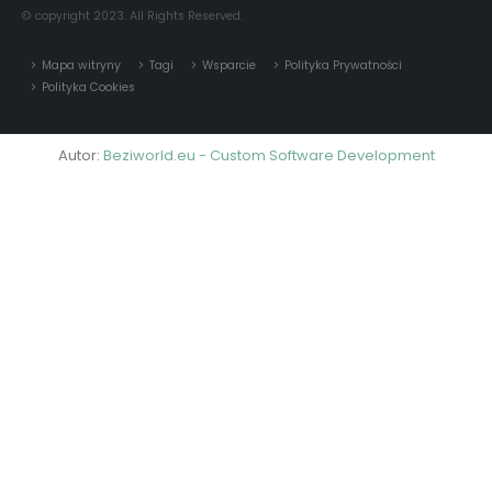
© copyright 2023. All Rights Reserved.
Mapa witryny
Tagi
Wsparcie
Polityka Prywatności
Polityka Cookies
Autor:
Beziworld.eu - Custom Software Development