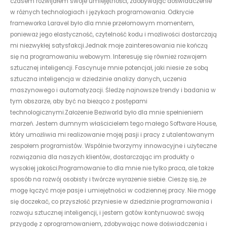
czasem rozwijałem swoje umiejętności, zdobywając doświadczenie
w różnych technologiach i językach programowania. Odkrycie
frameworka Laravel było dla mnie przełomowym momentem,
ponieważ jego elastyczność, czytelność kodu i możliwości dostarczają
mi niezwykłej satysfakcji.Jednak moje zainteresowania nie kończą
się na programowaniu webowym. Interesuję się również rozwojem
sztucznej inteligencji. Fascynuje mnie potencjał, jaki niesie ze sobą
sztuczna inteligencja w dziedzinie analizy danych, uczenia
maszynowego i automatyzacji. Śledzę najnowsze trendy i badania w
tym obszarze, aby być na bieżąco z postępami
technologicznymi.Założenie Beziworld było dla mnie spełnieniem
marzeń. Jestem dumnym właścicielem tego małego Software House,
który umożliwia mi realizowanie mojej pasji i pracy z utalentowanym
zespołem programistów. Wspólnie tworzymy innowacyjne i użyteczne
rozwiązania dla naszych klientów, dostarczając im produkty o
wysokiej jakości.Programowanie to dla mnie nie tylko praca, ale także
sposób na rozwój osobisty i twórcze wyrażenie siebie. Cieszę się, że
mogę łączyć moje pasje i umiejętności w codziennej pracy. Nie mogę
się doczekać, co przyszłość przyniesie w dziedzinie programowania i
rozwoju sztucznej inteligencji, i jestem gotów kontynuować swoją
przygodę z oprogramowaniem, zdobywając nowe doświadczenia i