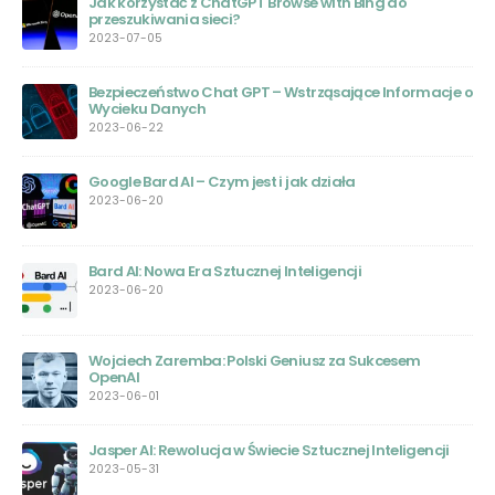
Jak korzystać z ChatGPT Browse with Bing do
przeszukiwania sieci?
2023-07-05
Bezpieczeństwo Chat GPT – Wstrząsające Informacje o
Wycieku Danych
2023-06-22
Google Bard AI – Czym jest i jak działa
ego
2023-06-20
Bard AI: Nowa Era Sztucznej Inteligencji
2023-06-20
Wojciech Zaremba: Polski Geniusz za Sukcesem
OpenAI
2023-06-01
Jasper AI: Rewolucja w Świecie Sztucznej Inteligencji
2023-05-31