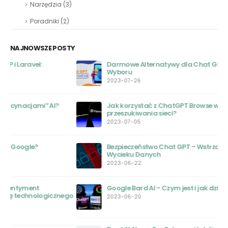
Narzędzia
(3)
Poradniki
(2)
NAJNOWSZE POSTY
Darmowe Alternatywy dla Chat GPT: Przewodnik
Wyboru
2023-07-26
Jak korzystać z ChatGPT Browse with Bing do
przeszukiwania sieci?
2023-07-05
Bezpieczeństwo Chat GPT – Wstrząsające Informacje o
Wycieku Danych
2023-06-22
Google Bard AI – Czym jest i jak działa
ego
2023-06-20