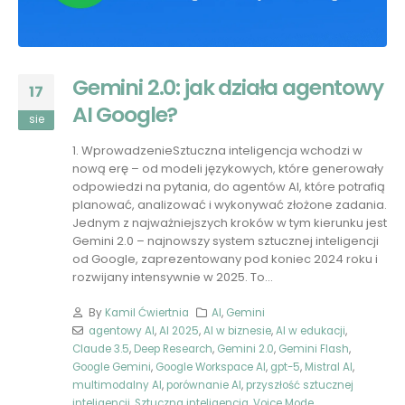
Gemini 2.0: jak działa agentowy
17
AI Google?
sie
1. WprowadzenieSztuczna inteligencja wchodzi w
nową erę – od modeli językowych, które generowały
odpowiedzi na pytania, do agentów AI, które potrafią
planować, analizować i wykonywać złożone zadania.
Jednym z najważniejszych kroków w tym kierunku jest
Gemini 2.0 – najnowszy system sztucznej inteligencji
od Google, zaprezentowany pod koniec 2024 roku i
rozwijany intensywnie w 2025. To...
By
Kamil Ćwiertnia
AI
,
Gemini
agentowy AI
,
AI 2025
,
AI w biznesie
,
AI w edukacji
,
Claude 3.5
,
Deep Research
,
Gemini 2.0
,
Gemini Flash
,
Google Gemini
,
Google Workspace AI
,
gpt-5
,
Mistral AI
,
multimodalny AI
,
porównanie AI
,
przyszłość sztucznej
inteligencji
,
Sztuczna inteligencja
,
Voice Mode