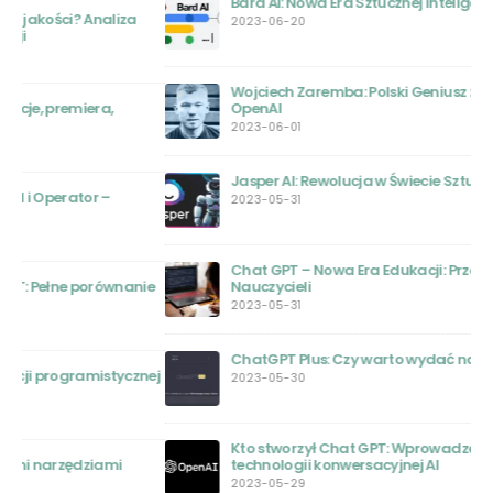
Bard AI: Nowa Era Sztucznej Inteligencji
2023-06-20
Wojciech Zaremba: Polski Geniusz za Sukcesem
OpenAI
2023-06-01
Jasper AI: Rewolucja w Świecie Sztucznej Inteligencji
2023-05-31
Chat GPT – Nowa Era Edukacji: Przewodnik dla
ie
Nauczycieli
2023-05-31
ChatGPT Plus: Czy warto wydać na to pieniądze?
nej
2023-05-30
Kto stworzył Chat GPT: Wprowadzenie do pionierów
technologii konwersacyjnej AI
2023-05-29