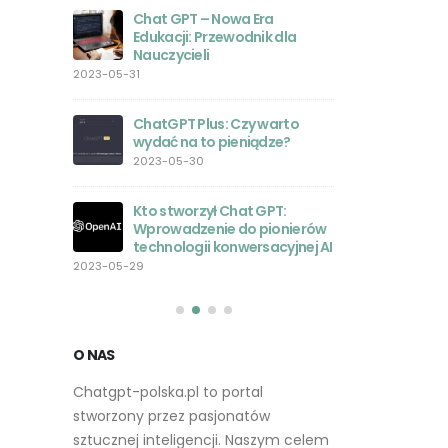
obrazów
Chat GPT – Nowa Era
nie było
Edukacji: Przewodnik dla
2023-05-23
Nauczycieli
rsjami
2023-05-31
orównanie
Inspirac
ań
Zestaw
ChatGPT Plus: Czy warto
2023-05
wydać na to pieniądze?
2023-05-30
atGPT w
Przewod
stycznej
AI: Jak 
Kto stworzył Chat GPT:
zmienia
Wprowadzenie do pionierów
2023-05-22
technologii konwersacyjnej AI
T z
2023-05-29
dziami
Rozwój 
i
na rynk
2023-05-
O NAS
Chatgpt-polska.pl to portal
stworzony przez pasjonatów
sztucznej inteligencji. Naszym celem