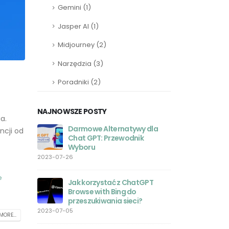
Gemini
(1)
Jasper AI
(1)
Midjourney
(2)
Narzędzia
(3)
Poradniki
(2)
NAJNOWSZE POSTY
a.
Darmowe Alternatywy dla
ChatGPT
ncji od
 Laravel:
Chat GPT: Przewodnik
Program
Wyboru
Progra
2023-07-26
2023-05-27
e
o chodzi z
Jak korzystać z ChatGPT
Aplikac
?
Browse with Bing do
Twoje u
przeszukiwania sieci?
sztuczne
zasięgu ręki
2023-07-05
MORE...
2023-05-26
ła