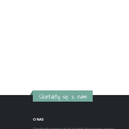
Skontaktuj się z nami
O NAS
Chatgpt-polska.pl to portal stworzony przez