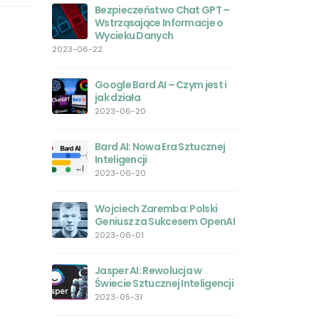
le?
Bezpieczeństwo Chat GPT –
Wstrząsające Informacje o
GPT-4 
Wycieku Danych
prywatn
sobie z
2023-06-22
 GPT-4o –
związanymi z AI
tkowników
2023-05-26
Google Bard AI – Czym jest i
jak działa
Polski j
2023-06-20
intelige
sukces
 prawdziwy
Bard AI: Nowa Era Sztucznej
2023-05-24
za
Inteligencji
owersji
2023-06-20
Magia M
Komple
Wojciech Zaremba: Polski
2023-05
my w 2025?
Geniusz za Sukcesem OpenAI
2023-06-01
ntrowersje
Jak poł
interne
Jasper AI: Rewolucja w
2023-05
Świecie Sztucznej Inteligencji
tGPT:
2023-05-31
tor –
Midjour