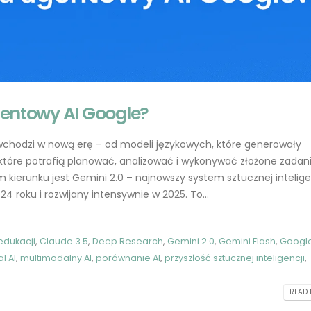
agentowy AI Google?
wchodzi w nową erę – od modeli językowych, które generowały
które potrafią planować, analizować i wykonywać złożone zadani
Jak skutecznie konstruować
ChatGPT 5.1 dla
kierunku jest Gemini 2.0 – najnowszy system sztucznej intelige
prompt dla ChatGPT
programistów PHP i
 roku i rozwijany intensywnie w 2025. To...
kompletny przewodnik
2023-05-20
2025-11-19
GPT-4 w obszarze zdrowia:
 edukacji
,
Claude 3.5
,
Deep Research
,
Gemini 2.0
,
Gemini Flash
,
Googl
Polskie startupy
Wprowadzenie: o c
al AI
,
multimodalny AI
,
porównanie AI
,
przyszłość sztucznej inteligencji
,
wykorzystujące AI
„halucynacjami” AI
2023-05-19
2025-08-26
READ 
Od zera do bohatera: Jak
Gemini 2.0: jak dzia