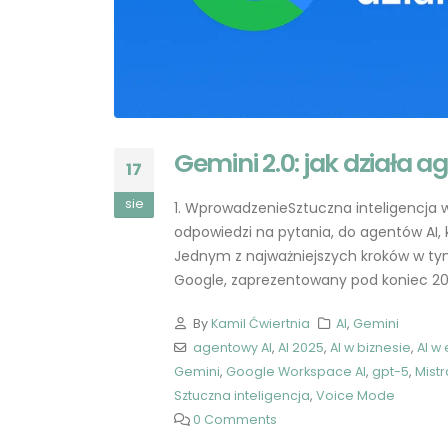
Gemini 2.0: jak działa 
17
sie
1. WprowadzenieSztuczna inteligencja 
odpowiedzi na pytania, do agentów AI, 
ChatGPT: Przyszłość
Jednym z najważniejszych kroków w tym 
Programowania i Rola
Google, zaprezentowany pod koniec 2024
Programistów
2023-05-27
By
Kamil Ćwiertnia
AI
,
Gemini
agentowy AI
,
AI 2025
,
AI w biznesie
,
AI w
Aplikacja ChatGPT dla iOS:
Gemini
,
Google Workspace AI
,
gpt-5
,
Mistr
Twoje ulubione narzędzie
sztucznej inteligencji w
Sztuczna inteligencja
,
Voice Mode
zasięgu ręki
0 Comments
2023-05-26