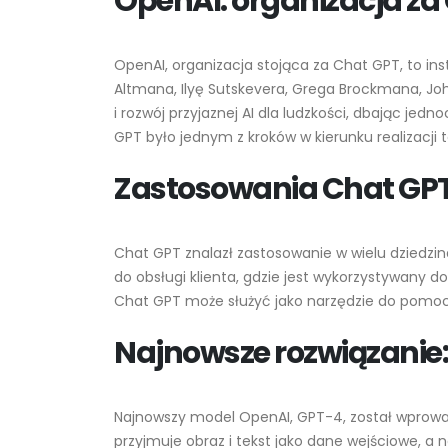
OpenAI: organizacja za
2023-05-23
Midjourney: Tworzenie
OpenAI, organizacja stojąca za Chat GPT, to in
obrazów za pomocą AI nigdy
nie było prostsze
Altmana, Ilyę Sutskevera, Grega Brockmana, 
2023-05-23
i rozwój przyjaznej AI dla ludzkości, dbając jedn
GPT było jednym z kroków w kierunku realizacji te
Inspiracje dla GPT-4:
Zestawienie Promptów
Zastosowania Chat GP
2023-05-22
Przewodnik po narzędziach
Chat GPT znalazł zastosowanie w wielu dziedzina
AI: Jak sztuczna inteligencja
do obsługi klienta, gdzie jest wykorzystywany 
zmienia świat
2023-05-22
Chat GPT może służyć jako narzędzie do pomoc
Najnowsze rozwiązanie
Rozwój AI: Nowe możliwości
na rynku pracy
2023-05-21
Najnowszy model OpenAI, GPT-4, został wprowa
przyjmuje obraz i tekst jako dane wejściowe, a