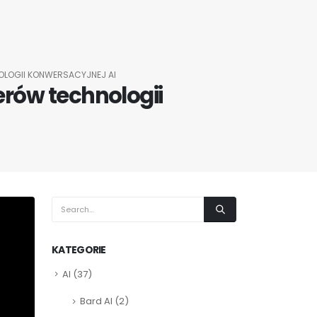
OLOGII KONWERSACYJNEJ AI
erów technologii
KATEGORIE
AI
(37)
Bard AI
(2)