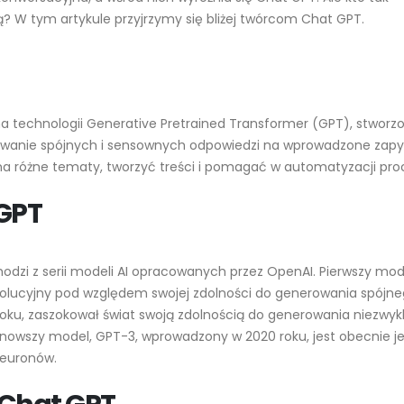
 W tym artykule przyjrzymy się bliżej twórcom Chat GPT.
Od zera do bohatera: Jak
Gemini 2.0: jak dzia
stać się ekspertem ChatGPT
agentowy AI Goog
w 30 krokach
2025-08-17
2023-05-18
OpenAI przywraca
Edukacja i GPT-4: Jak
jak sentyment uży
a technologii Generative Pretrained Transformer (GPT), stworz
sztuczna inteligencja zmienia
wpłynął na strategię
owanie spójnych i sensownych odpowiedzi na wprowadzone zapy
polskie szkolnictwo
technologicznego giganta
na różne tematy, tworzyć treści i pomagać w automatyzacji pro
2023-05-18
2025-08-11
 GPT
Wpływ GPT-4 na polski rynek
GPT-5 od OpenAI:
pracy
skok jakości? Anali
premierowych zmian i kontr
2023-05-18
2025-08-10
odzi z serii modeli AI opracowanych przez OpenAI. Pierwszy mod
ewolucyjny pod względem swojej zdolności do generowania spójn
ChatGPT: Historia, Rozwój i
Przyszłość Zaawansowanego
GPT‑5 – co już wie
roku, zaszokował świat swoją zdolnością do generowania niezwyk
Modelu Języka
Funkcje, premiera,
ajnowszy model, GPT-3, wprowadzony w 2020 roku, jest obecnie 
zastosowania i ko
2023-05-18
 neuronów.
2025-07-25
Zrozumieć ChatGPT: