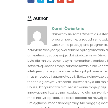
Author
Kamil Ćwiertnia
Nazywam się Kamil Ćwiertnia i jest
programowanie, a zagadnienia związ
Codziennie pracuję jako programist
odkryłem fascynację tworzeniem oprogramowania. 
umiejętności, zdobywając doświadczenie w różnych
było dla mnie przełomowym momentem, ponieważ jeg
satysfakcji.Jednak moje zainteresowania nie kończ
inteligencji. Fascynuje mnie potencjał, jaki niesie z
maszynowego i automatyzacji. Śledzę najnowsze tr
technologicznymi.Założenie Beziworld było dla m
House, który umożliwia mi realizowanie mojej pasj
innowacyjne i użyteczne rozwiązania dla naszych kl
mnie nie tylko praca, ale także sposób na rozwój os
umiejętności w codziennej pracy. Nie mogę się docz