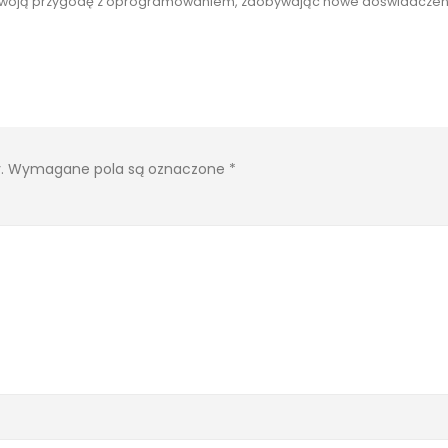
ać swoją przygodę z oprogramowaniem, zdobywając nowe doświadczeni
.
Wymagane pola są oznaczone
*