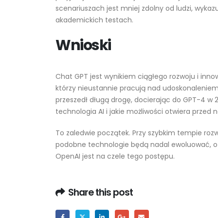
scenariuszach jest mniej zdolny od ludzi, wyka
akademickich testach​.
Wnioski
Chat GPT jest wynikiem ciągłego rozwoju i innow
którzy nieustannie pracują nad udoskonaleniem
przeszedł długą drogę, docierając do GPT-4 w 20
technologia AI i jakie możliwości otwiera przed 
To zaledwie początek. Przy szybkim tempie rozw
podobne technologie będą nadal ewoluować, ofe
OpenAI jest na czele tego postępu.
Share this post