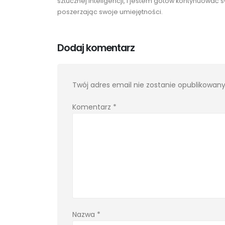
sztucznej inteligencji, i jestem gotów kontynuow
poszerzając swoje umiejętności.
Dodaj komentarz
Twój adres email nie zostanie opublikowany
Komentarz
*
Nazwa
*