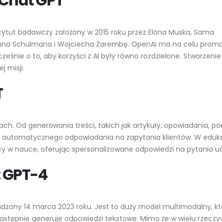
 Chat GPT
Przewodnik po Sztucznej
Nowe modele Cha
Inteligencji OpenAI
GPT‑4.5, o1 i Opera
rewolucja AI 2025
2023-05-17
2025-07-07
stytut badawczy założony w 2015 roku przez Elona Muska, Sama
Johna Schulmana i Wojciecha Zarembę. OpenAI ma na celu prom
Różnice między we
ocześnie o to, aby korzyści z AI były równo rozdzielone. Stworzeni
ChatGPT: Pełne p
j misji.
funkcji i zastosow
2025-02-19
T
Wykorzystanie Ch
edukacji programi
2024-12-29
ch. Od generowania treści, takich jak artykuły, opowiadania, poe
do automatycznego odpowiadania na zapytania klientów. W eduka
Integracja ChatGP
y w nauce, oferując spersonalizowane odpowiedzi na pytania u
popularnymi narzę
programistycznym
: GPT-4
2024-12-27
dzony 14 marca 2023 roku. Jest to duży model multimodalny, kt
 następnie generuje odpowiedzi tekstowe. Mimo że w wielu rzeczy