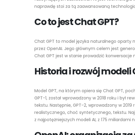
inteligencji w zasięgu
naprawdę stoi za tą zaawansowaną technologią?
ręki
2023-05-26
Co to jest Chat GPT?
GPT-4 a ochrona
prywatności: Jak świat radzi
sobie z wyzwaniami
Chat GPT to model języka naturalnego oparty n
związanymi z AI
przez OpenAI. Jego głównym celem jest gener
2023-05-26
Chat GPT jest w stanie prowadzić konwersacje 
Polski język w sztucznej
Historia i rozwój modeli
inteligencji: wyzwania i
sukcesy
2023-05-24
Model GPT, na którym opiera się Chat GPT, poch
Magia Midjourney:
GPT-1, został wprowadzony w 2018 roku i był r
Kompleksowy przewodnik
tekstu. Następnie, GPT-2, wprowadzony w 2019 
2023-05-24
realistycznego, choć syntetycznego, tekstu. N
z najpotężniejszych modeli AI, z 175 miliardami
Jak połączyć ChatGPT z
internetem