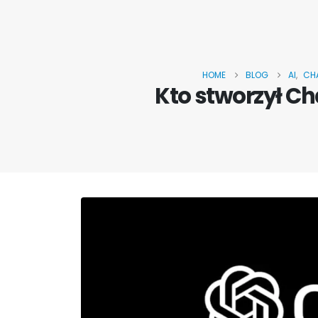
HOME
BLOG
AI
,
CH
Kto stworzył Ch