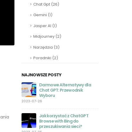
Chat Gpt
(26)
Gemini
(1)
Jasper AI
(1)
Midjourney
(2)
Narzędzia
(3)
Poradniki
(2)
NAJNOWSZE POSTY
Darmowe Alternatywy dla
ChatGPT
 Laravel:
Chat GPT: Przewodnik
Program
Wyboru
Progra
2023-07-26
2023-05-27
o chodzi z
Jak korzystać z ChatGPT
Aplikac
cania
?
Browse with Bing do
Twoje u
przeszukiwania sieci?
sztuczne
zasięgu ręki
2023-07-05