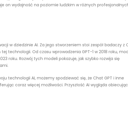
zuje on wydajność na poziomie ludzkim w różnych profesjonalnych
acji w dziedzinie AI. Za jego stworzeniem stoi zespół badaczy z 
 tej technologii. Od czasu wprowadzenia GPT-1 w 2018 roku, mod
23 roku. Rozwój tych modeli pokazuje, jak szybko rozwija się
nami.
oju technologii AI, możemy spodziewać się, że Chat GPT i inne
rując coraz więcej możliwości. Przyszłość AI wygląda obiecując