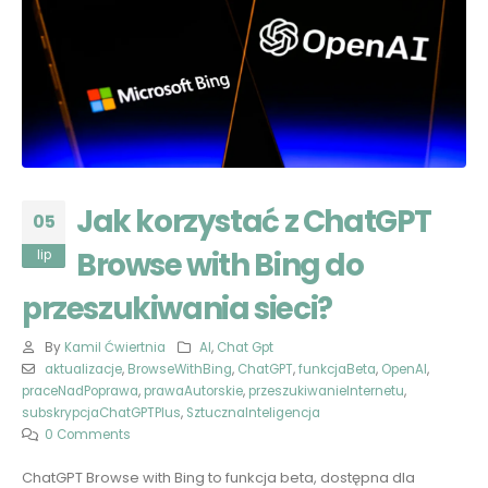
Jak korzystać z ChatGPT
05
Browse with Bing do
lip
przeszukiwania sieci?
By
Kamil Ćwiertnia
AI
,
Chat Gpt
aktualizacje
,
BrowseWithBing
,
ChatGPT
,
funkcjaBeta
,
OpenAI
,
praceNadPoprawa
,
prawaAutorskie
,
przeszukiwanieInternetu
,
subskrypcjaChatGPTPlus
,
SztucznaInteligencja
0 Comments
ChatGPT Browse with Bing to funkcja beta, dostępna dla