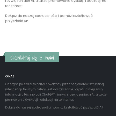
rozwiązaniach AI, a także promowanie dyskusji i edukacji na
ten temat.
Dołącz do naszej społeczności i pomóż kształtować
przyszłość AI!
Czytaj więcej
Skontaktuj się z nami
O NAS
Chatgpt-polska.pl to portal stworzony przez pasjonatów sztucznej
inteligencji. Naszym celem jest dostarczanie najaktualniejszych
informacji o technologii ChatGPT i innych rozwiązaniach AI, a także
promowanie dyskusji i edukacji na ten temat.
Dołącz do naszej społeczności i pomóż kształtować przyszłość AI!