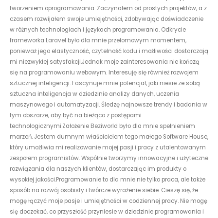
tworzeniem oprogramowania. Zaczynałem od prostych projektów, a z
czasem rozwijałem swoje umiejętności, zdobywając doświadczenie
w różnych technologiach i językach programowania. Odkrycie
frameworka Laravel było dla mnie przełomowym momentem,
ponieważ jego elastyczność, czytelność kodu i możliwości dostarczają
mi niezwykłej satysfakcji.Jednak moje zainteresowania nie kończą
się na programowaniu webowym. Interesuję się również rozwojem
sztucznej inteligencji. Fascynuje mnie potencjał, jaki niesie ze sobą
sztuczna inteligencja w dziedzinie analizy danych, uczenia
maszynowego i automatyzacji. Śledzę najnowsze trendy i badania w
tym obszarze, aby być na bieżąco z postępami
technologicznymi.Założenie Beziworld było dla mnie spełnieniem
marzeń. Jestem dumnym właścicielem tego małego Software House,
który umożliwia mi realizowanie mojej pasji i pracy z utalentowanym
zespołem programistów. Wspólnie tworzymy innowacyjne i użyteczne
rozwiązania dla naszych klientów, dostarczając im produkty o
wysokiej jakości.Programowanie to dla mnie nie tylko praca, ale także
sposób na rozwój osobisty i twórcze wyrażenie siebie. Cieszę się, że
mogę łączyć moje pasje i umiejętności w codziennej pracy. Nie mogę
się doczekać, co przyszłość przyniesie w dziedzinie programowania i