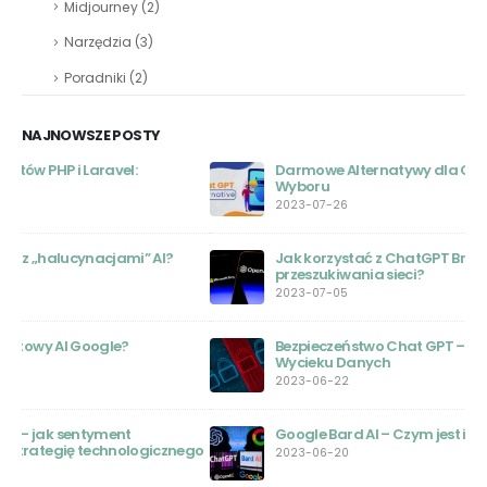
Midjourney
(2)
Narzędzia
(3)
Poradniki
(2)
NAJNOWSZE POSTY
Darmowe Alternatywy dla Chat GPT: Przewodnik
Wyboru
2023-07-26
Jak korzystać z ChatGPT Browse with Bing do
przeszukiwania sieci?
2023-07-05
Bezpieczeństwo Chat GPT – Wstrząsające Informacje o
Wycieku Danych
2023-06-22
Google Bard AI – Czym jest i jak działa
ego
2023-06-20