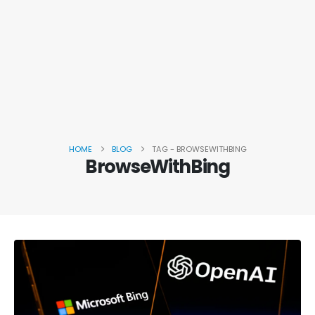
HOME
BLOG
TAG -
BROWSEWITHBING
BrowseWithBing