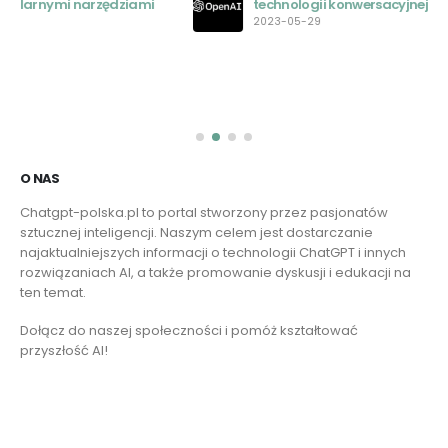
technologii konwersacyjnej AI
2023-05-29
O NAS
Chatgpt-polska.pl to portal stworzony przez pasjonatów
sztucznej inteligencji. Naszym celem jest dostarczanie
najaktualniejszych informacji o technologii ChatGPT i innych
rozwiązaniach AI, a także promowanie dyskusji i edukacji na
ten temat.
Dołącz do naszej społeczności i pomóż kształtować
przyszłość AI!
Czytaj więcej
Skontaktuj się z nami