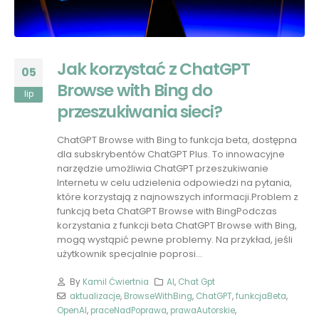
Jak korzystać z ChatGPT
05
Browse with Bing do
lip
przeszukiwania sieci?
ChatGPT Browse with Bing to funkcja beta, dostępna
dla subskrybentów ChatGPT Plus. To innowacyjne
narzędzie umożliwia ChatGPT przeszukiwanie
Internetu w celu udzielenia odpowiedzi na pytania,
które korzystają z najnowszych informacji.Problem z
funkcją beta ChatGPT Browse with BingPodczas
korzystania z funkcji beta ChatGPT Browse with Bing,
mogą wystąpić pewne problemy. Na przykład, jeśli
użytkownik specjalnie poprosi...
By
Kamil Ćwiertnia
AI
,
Chat Gpt
aktualizacje
,
BrowseWithBing
,
ChatGPT
,
funkcjaBeta
,
OpenAI
,
praceNadPoprawa
,
prawaAutorskie
,