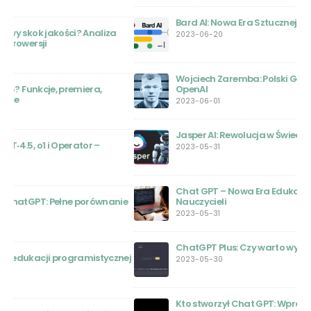
Bard AI: Nowa Era Sztucznej Inteligencji
2023-06-20
Wojciech Zaremba: Polski Geniusz za Sukcesem
OpenAI
2023-06-01
Jasper AI: Rewolucja w Świecie Sztucznej Inteligencji
2023-05-31
Chat GPT – Nowa Era Edukacji: Przewodnik dla
ie
Nauczycieli
2023-05-31
ChatGPT Plus: Czy warto wydać na to pieniądze?
nej
2023-05-30
Kto stworzył Chat GPT: Wprowadzenie do pionierów