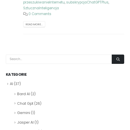
przeszukiwanieInternetu
,
subskrypcjaChatGPTPlus
,
SztucznaInteligencja
0 Comments
READ MORE...
KATEGORIE
AI
(37)
Bard AI
(2)
Chat Gpt
(26)
Gemini
(1)
Jasper AI
(1)