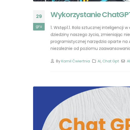
obrazów za pomocą AI nigdy
2023-05-17
nie było prostsze
3
Wykorzystanie ChatGPT
29
Inspiracje dla GPT-4:
gru
1. Wstęp1.1. Rola sztucznej inteligencji
Zestawienie Promptów
dziedziny naszego życia, zmieniając nie
2023-05-22
programistycznej narzędzia oparte na 
niezależnie od poziomu zaawansowania. 
Przewodnik po narzędziach
AI: Jak sztuczna inteligencja
By
Kamil Ćwiertnia
AI
,
Chat Gpt
AI
zmienia świat
2
Rozwój AI: Nowe możliwości
na rynku pracy
2023-05-21