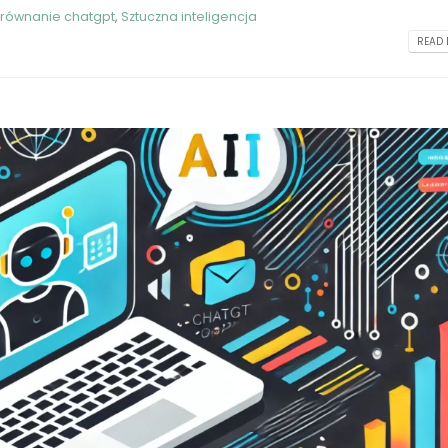
T
agentowy AI Google?
Bezpieczeństwo 
równanie chatgpt
,
Sztuczna inteligencja
Wstrząsające Inf
2025-08-17
READ 
Wycieku Danych
2023-06-22
OpenAI przywraca GPT-4o –
jak sentyment użytkowników
ia
wpłynął na strategię
Google Bard AI – 
technologicznego giganta
jak działa
2025-08-11
2023-06-20
k
GPT-5 od OpenAI: prawdziwy
Bard AI: Nowa Era
skok jakości? Analiza
Inteligencji
premierowych zmian i kontrowersji
2023-06-20
2025-08-10
Wojciech Zaremba
go
GPT‑5 – co już wiemy w 2025?
Geniusz za Sukc
Funkcje, premiera,
2023-06-01
zastosowania i kontrowersje
2025-07-25
Jasper AI: Rewol
Świecie Sztucznej
Nowe modele ChatGPT:
2023-05-31
GPT‑4.5, o1 i Operator –