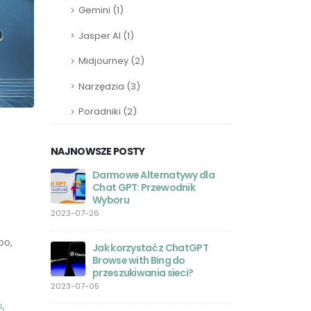
Gemini
(1)
Jasper AI
(1)
Midjourney
(2)
Narzędzia
(3)
Poradniki
(2)
NAJNOWSZE POSTY
tywy dla
ChatGPT: Przyszłość
Jak s
odnik
Programowania i Rola
promp
Programistów
2023-
2023-05-27
GPT-4
bo,
 ChatGPT
Aplikacja ChatGPT dla iOS:
Polski
 do
Twoje ulubione narzędzie
wykor
ieci?
sztucznej inteligencji w
2023-05-19
zasięgu ręki
2023-05-26
s
,
Od ze