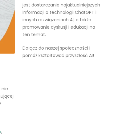
stworzony przez pasjonatów
sztucznej inteligencji. Naszym celem
jest dostarczanie najaktualniejszych
informacji o technologii ChatGPT i
innych rozwiązaniach AI, a także
promowanie dyskusji i edukacji na
ten temat.
Dołącz do naszej społeczności i
pomóż kształtować przyszłość AI!
 nie
Czytaj więcej
nującej
ż
a
,