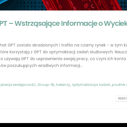
PT – Wstrząsające Informacje o Wycie
at GPT zostało skradzionych i trafiło na czarny rynek - w tym k
 które korzystają z GPT do optymalizacji zadań służbowych. Naucz
to używają GPT do usprawnienia swojej pracy, co czyni ich konta
w poszukujących wrażliwych informacji...
yberprzestępczość
,
Group-IB
,
hakerzy
,
optymalizacja zadań
,
poufne
READ 