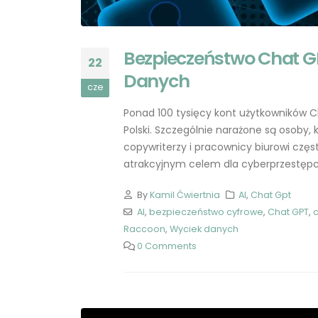
Bezpieczeństwo Chat G
22
Danych
cze
Ponad 100 tysięcy kont użytkowników Ch
Polski. Szczególnie narażone są osoby,
copywriterzy i pracownicy biurowi częs
atrakcyjnym celem dla cyberprzestępcó
By
Kamil Ćwiertnia
AI
,
Chat Gpt
AI
,
bezpieczeństwo cyfrowe
,
Chat GPT
,
c
Raccoon
,
Wyciek danych
0 Comments