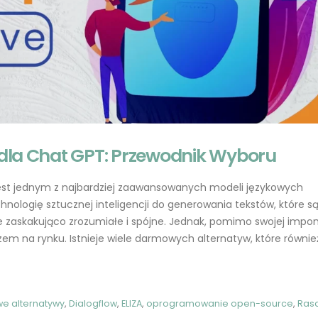
la Chat GPT: Przewodnik Wyboru
est jednym z najbardziej zaawansowanych modeli językowych
nologię sztucznej inteligencji do generowania tekstów, które są
e zaskakująco zrozumiałe i spójne. Jednak, pomimo swojej impo
em na rynku. Istnieje wiele darmowych alternatyw, które równie
e alternatywy
,
Dialogflow
,
ELIZA
,
oprogramowanie open-source
,
Ras