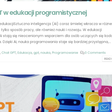
rewolucja AI 2025
Chat GPT – Nowa
2025-07-07
Edukacji: Przewod
 w edukacji programistycznej
Nauczycieli
Różnice między wersjami
2023-05-31
ChatGPT: Pełne porównanie
 w edukacjiSztuczna inteligencja (AI) coraz śmielej wkracza w różne
funkcji i zastosowań
 tylko sposób pracy, ale również nauki i rozwoju. W edukacji
ChatGPT Plus: Cz
2025-02-19
wydać na to pien
AI stają się nieocenionym wsparciem dla osób uczących się kod
2023-05-30
Dzięki AI, nauka programowania staje się bardziej przystępna,...
Wykorzystanie ChatGPT w
edukacji programistycznej
Kto stworzył Cha
,
Chat GPT
,
Edukacja
,
gpt
,
nauka
,
Programowanie
0 Comments
2024-12-29
Wprowadzenie d
READ 
technologii konw
Integracja ChatGPT z
2023-05-29
popularnymi narzędziami
programistycznymi
2024-12-27