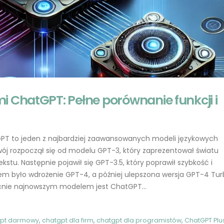
i ChatGPT: Pełne porównanie funkcji i
ć
ChatGPT 5.1 dla
Darmowe Alterna
programistów PHP i Laravel:
Chat GPT: Przew
 to jeden z najbardziej zaawansowanych modeli językowych
kompletny przewodnik
Wyboru
ój rozpoczął się od modelu GPT-3, który zaprezentował światu
2025-11-19
2023-07-26
tu. Następnie pojawił się GPT-3.5, który poprawił szybkość i
em było wdrożenie GPT-4, a później ulepszona wersja GPT-4 Tur
Wprowadzenie: o co chodzi z
Jak korzystać z
cnie najnowszym modelem jest ChatGPT...
„halucynacjami” AI?
Browse with Bing
przeszukiwania s
2025-08-26
2023-07-05
gpt darmowy
,
chatgpt dla firm
,
chatgpt dla programistów
,
ChatGPT Plu
Gemini 2.0: jak działa