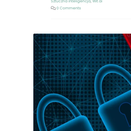
Sztuczna inteligencja
,
Wit.ai
0 Comments