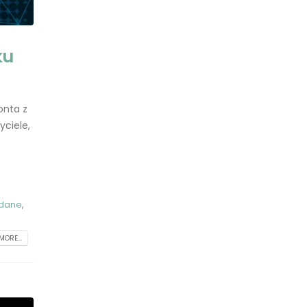
ku
onta z
yciele,
 dane
,
MORE...