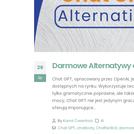
Darmowe Alternatywy d
26
lip
Chat GPT, opracowany przez OpenAI, j
dostępnych na rynku. Wykorzystuje tech
tylko gramatycznie poprawne, ale takż
mocy, Chat GPT nie jest jedynym gracz
oferują imponujące...
By
Kamil Ćwiertnia
AI
Chat GPT
,
chatboty
,
ChatterBot
,
darmow