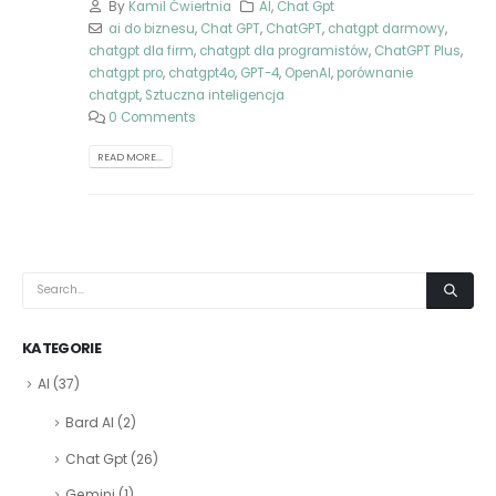
By
Kamil Ćwiertnia
AI
,
Chat Gpt
ai do biznesu
,
Chat GPT
,
ChatGPT
,
chatgpt darmowy
,
chatgpt dla firm
,
chatgpt dla programistów
,
ChatGPT Plus
,
chatgpt pro
,
chatgpt4o
,
GPT-4
,
OpenAI
,
porównanie
chatgpt
,
Sztuczna inteligencja
0 Comments
READ MORE...
KATEGORIE
AI
(37)
Bard AI
(2)
Chat Gpt
(26)
Gemini
(1)