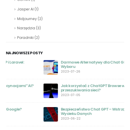
Jasper AI
(1)
Midjourney
(2)
Narzędzia
(3)
Poradniki
(2)
NAJNOWSZE POSTY
Darmowe Alternatywy dla Chat GPT: Przewodnik
Wyboru
2023-07-26
Jak korzystać z ChatGPT Browse with Bing do
przeszukiwania sieci?
2023-07-05
Bezpieczeństwo Chat GPT – Wstrząsające Informacje o
Wycieku Danych
2023-06-22