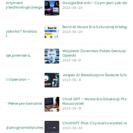
Google Bard AI – Czym jest i jak działa
ego
2023-06-20
Bard AI: Nowa Era Sztucznej Inteligencji
2023-06-20
Wojciech Zaremba: Polski Geniusz za Sukcesem
OpenAI
2023-06-01
Jasper AI: Rewolucja w Świecie Sztucznej Inteligencji
2023-05-31
Chat GPT – Nowa Era Edukacji: Przewodnik dla
ie
Nauczycieli
2023-05-31
ChatGPT Plus: Czy warto wydać na to pieniądze?
nej
2023-05-30