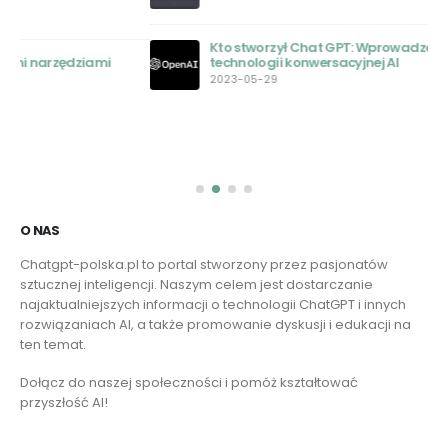
Kto stworzył Chat GPT: Wprowadzenie do pionierów
technologii konwersacyjnej AI
2023-05-29
O NAS
Chatgpt-polska.pl to portal stworzony przez pasjonatów
sztucznej inteligencji. Naszym celem jest dostarczanie
najaktualniejszych informacji o technologii ChatGPT i innych
rozwiązaniach AI, a także promowanie dyskusji i edukacji na
ten temat.
Dołącz do naszej społeczności i pomóż kształtować
przyszłość AI!
Czytaj więcej