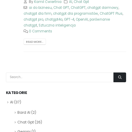
By
Kamil Ćwiertnia
AI
,
Chat Gpt
ai do biznesu
,
Chat GPT
,
ChatGPT
,
chatgpt darmowy
,
chatgpt dla firm
,
chatgpt dla programistów
,
ChatGPT Plus
,
chatgpt pro
,
chatgpt4o
,
GPT-4
,
OpenAI
,
porównanie
chatgpt
,
Sztuczna inteligencja
0 Comments
READ MORE...
KATEGORIE
AI
(37)
Bard AI
(2)
Chat Gpt
(26)
Gemini
(1)