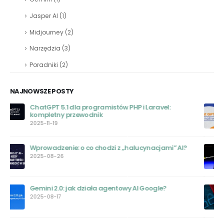
Jasper AI
(1)
Midjourney
(2)
Narzędzia
(3)
Poradniki
(2)
NAJNOWSZE POSTY
Darmowe Alternatywy dla Chat GPT: Przewodnik
Wyboru
2023-07-26
Jak korzystać z ChatGPT Browse with Bing do
przeszukiwania sieci?
2023-07-05
Bezpieczeństwo Chat GPT – Wstrząsające Informacje o
Wycieku Danych
2023-06-22