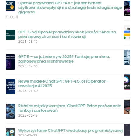
Google Bard AI – Czym jest i jak działa
ego
2023-06-20
Bard AI: Nowa Era Sztucznej Inteligencji
2023-06-20
Wojciech Zaremba: Polski Geniusz za Sukcesem
OpenAI
2023-06-01
Jasper AI: Rewolucja w Świecie Sztucznej Inteligencji
2023-05-31
Chat GPT – Nowa Era Edukacji: Przewodnik dla
ie
Nauczycieli
2023-05-31
ChatGPT Plus: Czy warto wydać na to pieniądze?
nej
2023-05-30