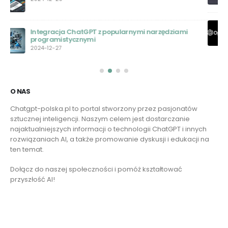
Kto stworzył Chat GPT: Wprowadzenie do pionierów
technologii konwersacyjnej AI
2023-05-29
O NAS
Chatgpt-polska.pl to portal stworzony przez pasjonatów
sztucznej inteligencji. Naszym celem jest dostarczanie
najaktualniejszych informacji o technologii ChatGPT i innych
rozwiązaniach AI, a także promowanie dyskusji i edukacji na
ten temat.
Dołącz do naszej społeczności i pomóż kształtować
przyszłość AI!
Czytaj więcej