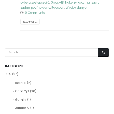
cyberprzestępczość
,
Group-IB
,
hakerzy
,
optymalizacja
zadań
,
poufne dane
,
Raccoon
,
Wyciek danych
0 Comments
READ MORE...
KATEGORIE
AI
(37)
Bard AI
(2)
Chat Gpt
(26)
Gemini
(1)
Jasper AI
(1)