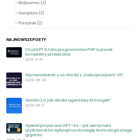
Midjourney
(2)
Narzędzia
(3)
Poradniki
(2)
NAJNOWSZE POSTY
Darmowe Alternatywy dla Chat GPT: Przewodnik
Wyboru
2023-07-26
Jak korzystać z ChatGPT Browse with Bing do
przeszukiwania sieci?
2023-07-05
Bezpieczeństwo Chat GPT – Wstrząsające Informacje o
Wycieku Danych
2023-06-22
Google Bard AI – Czym jest i jak działa
ego
2023-06-20