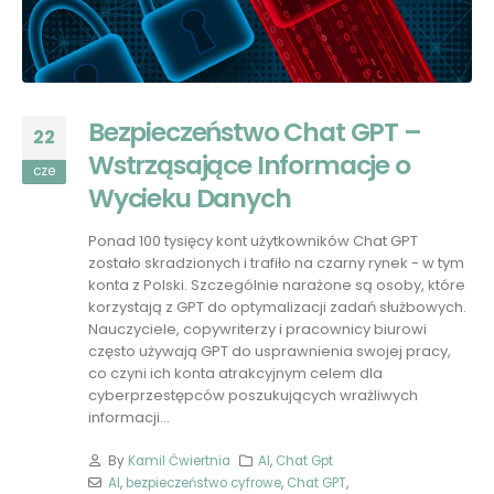
Bezpieczeństwo Chat GPT –
22
Wstrząsające Informacje o
cze
Wycieku Danych
Ponad 100 tysięcy kont użytkowników Chat GPT
zostało skradzionych i trafiło na czarny rynek - w tym
konta z Polski. Szczególnie narażone są osoby, które
korzystają z GPT do optymalizacji zadań służbowych.
Nauczyciele, copywriterzy i pracownicy biurowi
często używają GPT do usprawnienia swojej pracy,
co czyni ich konta atrakcyjnym celem dla
cyberprzestępców poszukujących wrażliwych
informacji...
By
Kamil Ćwiertnia
AI
,
Chat Gpt
AI
,
bezpieczeństwo cyfrowe
,
Chat GPT
,