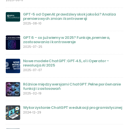
Bard AI: Nowa Era Sztucznej Inteligencji
2023-06-20
Wojciech Zaremba: Polski Geniusz za Sukcesem
OpenAI
2023-06-01
Jasper AI: Rewolucja w Świecie Sztucznej Inteligencji
2023-05-31
Chat GPT – Nowa Era Edukacji: Przewodnik dla
ie
Nauczycieli
2023-05-31
ChatGPT Plus: Czy warto wydać na to pieniądze?
nej
2023-05-30
Kto stworzył Chat GPT: Wprowadzenie do pionierów