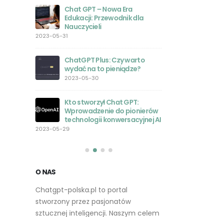
obrazów
Chat GPT – Nowa Era
nie było
Edukacji: Przewodnik dla
2023-05-23
Nauczycieli
rsjami
2023-05-31
orównanie
Inspirac
ań
Zestaw
ChatGPT Plus: Czy warto
2023-05
wydać na to pieniądze?
2023-05-30
atGPT w
Przewod
stycznej
AI: Jak 
Kto stworzył Chat GPT:
zmienia
Wprowadzenie do pionierów
2023-05-22
technologii konwersacyjnej AI
T z
2023-05-29
dziami
Rozwój 
i
na rynk
2023-05-
O NAS
Chatgpt-polska.pl to portal
stworzony przez pasjonatów
sztucznej inteligencji. Naszym celem