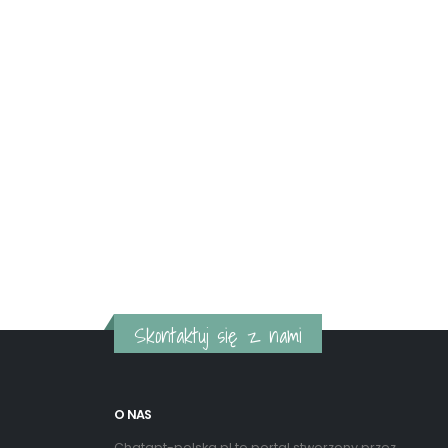
Skontaktuj się z nami
O NAS
Chatgpt-polska.pl to portal stworzony przez