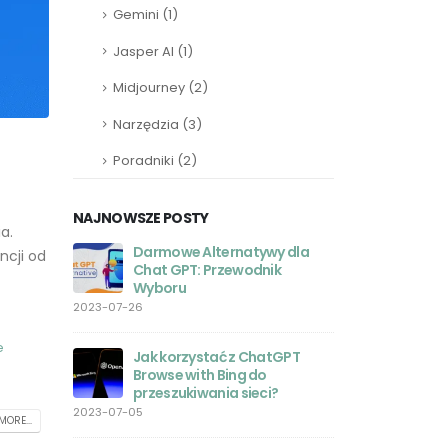
Gemini
(1)
Jasper AI
(1)
Midjourney
(2)
Narzędzia
(3)
Poradniki
(2)
NAJNOWSZE POSTY
a.
Darmowe Alternatywy dla
ChatGPT
ncji od
 Laravel:
Chat GPT: Przewodnik
Program
Wyboru
Progra
2023-07-26
2023-05-27
e
o chodzi z
Jak korzystać z ChatGPT
Aplikac
?
Browse with Bing do
Twoje u
przeszukiwania sieci?
sztuczne
zasięgu ręki
2023-07-05
MORE...
2023-05-26
ła