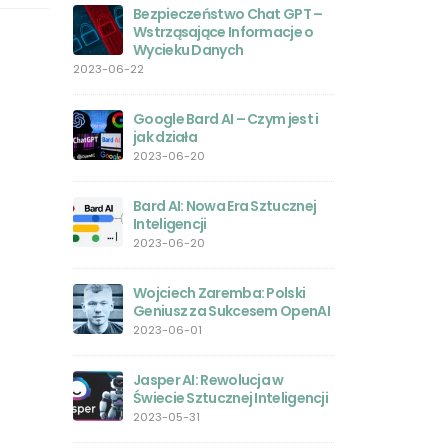
le?
Bezpieczeństwo Chat GPT –
Wstrząsające Informacje o
GPT-4 
Wycieku Danych
prywatn
sobie z
2023-06-22
 GPT-4o –
związanymi z AI
tkowników
2023-05-26
Google Bard AI – Czym jest i
jak działa
Polski j
2023-06-20
intelige
sukces
 prawdziwy
Bard AI: Nowa Era Sztucznej
2023-05-24
za
Inteligencji
owersji
2023-06-20
Magia M
Komple
Wojciech Zaremba: Polski
2023-05
my w 2025?
Geniusz za Sukcesem OpenAI
2023-06-01
ntrowersje
Jak poł
interne
Jasper AI: Rewolucja w
2023-05
Świecie Sztucznej Inteligencji
tGPT:
2023-05-31
tor –
Midjour