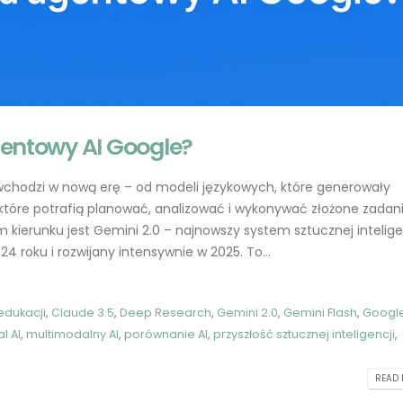
agentowy AI Google?
wchodzi w nową erę – od modeli językowych, które generowały
które potrafią planować, analizować i wykonywać złożone zadani
Jak skutecznie konstruować
ChatGPT 5.1 dla
kierunku jest Gemini 2.0 – najnowszy system sztucznej intelige
prompt dla ChatGPT
programistów PHP i
 roku i rozwijany intensywnie w 2025. To...
kompletny przewodnik
2023-05-20
2025-11-19
GPT-4 w obszarze zdrowia:
 edukacji
,
Claude 3.5
,
Deep Research
,
Gemini 2.0
,
Gemini Flash
,
Googl
Polskie startupy
Wprowadzenie: o c
al AI
,
multimodalny AI
,
porównanie AI
,
przyszłość sztucznej inteligencji
,
wykorzystujące AI
„halucynacjami” AI
2023-05-19
2025-08-26
READ 
Od zera do bohatera: Jak
Gemini 2.0: jak dzia