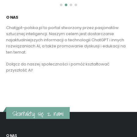
O NAS
Chatgpt-polska.pl to portal stworzony przez pasjonatów
sztucznej inteligencji. Naszym celem jest dostarczanie
najaktualniejszych informacji o technologii ChatGPT i innych
rozwiązaniach AI, a także promowanie dyskusji i edukacji na
ten temat.
Dołącz do naszej społeczności i pomóż kształtować
przyszłość AI!
Czytaj więcej
Skontaktuj się z nami
O NAS