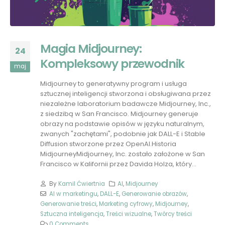
Magia Midjourney:
24
Kompleksowy przewodnik
maj
Midjourney to generatywny program i usługa
sztucznej inteligencji stworzona i obsługiwana przez
niezależne laboratorium badawcze Midjourney, Inc.,
z siedzibą w San Francisco. Midjourney generuje
obrazy na podstawie opisów w języku naturalnym,
zwanych "zachętami", podobnie jak DALL-E i Stable
Diffusion stworzone przez OpenAI​.Historia
MidjourneyMidjourney, Inc. zostało założone w San
Francisco w Kalifornii przez Davida Holza, który...
By
Kamil Ćwiertnia
AI
,
Midjourney
AI w marketingu
,
DALL-E
,
Generowanie obrazów
,
Generowanie treści
,
Marketing cyfrowy
,
Midjourney
,
Sztuczna inteligencja
,
Treści wizualne
,
Twórcy treści
0 Comments