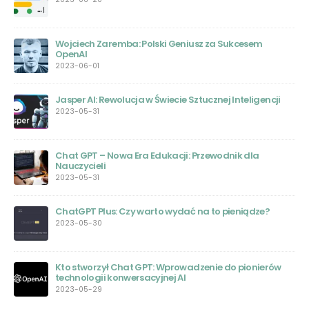
Wojciech Zaremba: Polski Geniusz za Sukcesem
OpenAI
2023-06-01
Jasper AI: Rewolucja w Świecie Sztucznej Inteligencji
2023-05-31
Chat GPT – Nowa Era Edukacji: Przewodnik dla
ie
Nauczycieli
2023-05-31
ChatGPT Plus: Czy warto wydać na to pieniądze?
nej
2023-05-30
Kto stworzył Chat GPT: Wprowadzenie do pionierów
technologii konwersacyjnej AI
2023-05-29