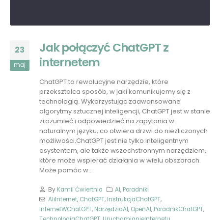
Jak połączyć ChatGPT z
23
internetem
maj
ChatGPT to rewolucyjne narzędzie, które
przekształca sposób, w jaki komunikujemy się z
technologią. Wykorzystując zaawansowane
algorytmy sztucznej inteligencji, ChatGPT jest w stanie
zrozumieć i odpowiedzieć na zapytania w
naturalnym języku, co otwiera drzwi do niezliczonych
możliwości.ChatGPT jest nie tylko inteligentnym
asystentem, ale także wszechstronnym narzędziem,
które może wspierać działania w wielu obszarach.
Może pomóc w...
By
Kamil Ćwiertnia
AI
,
Poradniki
AIiInternet
,
ChatGPT
,
InstrukcjaChatGPT
,
InternetWChatGPT
,
NarzędziaAI
,
OpenAI
,
PoradnikChatGPT
,
TechnologiaChatGPT
,
UruchamianieInternetu
,