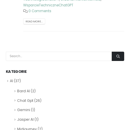
WsparcieTechniczneChatGPT
0 Comments
READ MORE...
KATEGORIE
AI
(37)
Bard AI
(2)
Chat Gpt
(26)
Gemini
(1)
Jasper AI
(1)
Midjourney
(2)