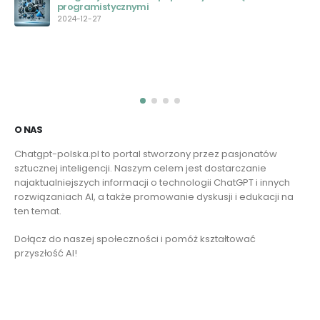
nymi
2023-05-29
O NAS
Chatgpt-polska.pl to portal stworzony przez pasjonatów
sztucznej inteligencji. Naszym celem jest dostarczanie
najaktualniejszych informacji o technologii ChatGPT i innych
rozwiązaniach AI, a także promowanie dyskusji i edukacji na
ten temat.
Dołącz do naszej społeczności i pomóż kształtować
przyszłość AI!
Czytaj więcej