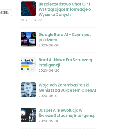
le?
Bezpieczeństwo Chat GPT –
Wstrząsające Informacje o
GPT-4 
MORE...
Wycieku Danych
prywatn
sobie z
2023-06-22
 GPT-4o –
związanymi z AI
tkowników
2023-05-26
Google Bard AI – Czym jest i
jak działa
Polski j
2023-06-20
intelige
sukces
 prawdziwy
Bard AI: Nowa Era Sztucznej
2023-05-24
za
Inteligencji
owersji
2023-06-20
Magia M
Komple
Wojciech Zaremba: Polski
2023-05
my w 2025?
Geniusz za Sukcesem OpenAI
2023-06-01
ntrowersje
Jak poł
interne
Jasper AI: Rewolucja w
2023-05
Świecie Sztucznej Inteligencji
tGPT:
2023-05-31
tor –
Midjour