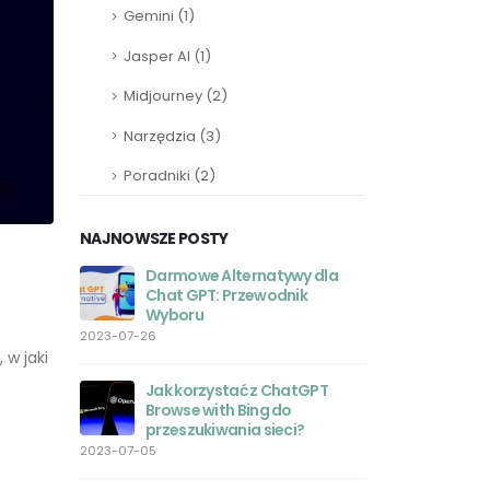
Gemini
(1)
Jasper AI
(1)
Midjourney
(2)
Narzędzia
(3)
Poradniki
(2)
NAJNOWSZE POSTY
Darmowe Alternatywy dla
ChatGPT
 Laravel:
Chat GPT: Przewodnik
Program
Wyboru
Progra
2023-07-26
2023-05-27
 w jaki
o chodzi z
Jak korzystać z ChatGPT
Aplikac
?
Browse with Bing do
Twoje u
przeszukiwania sieci?
sztuczne
zasięgu ręki
2023-07-05
2023-05-26
ła