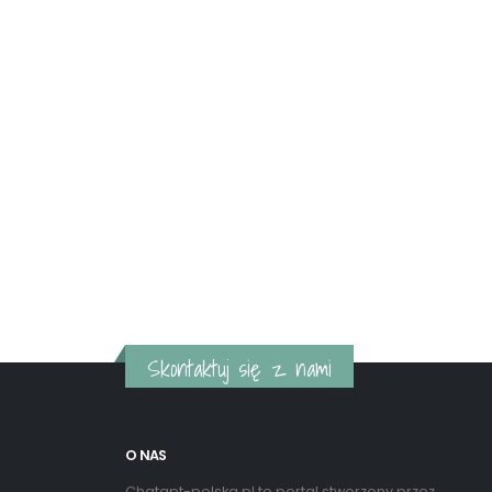
Skontaktuj się z nami
O NAS
Chatgpt-polska.pl to portal stworzony przez