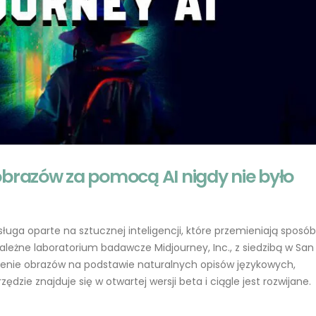
obrazów za pomocą AI nigdy nie było
Jak skutecznie konstruować
ChatGPT 5.1 dla
prompt dla ChatGPT
programistów PHP i
kompletny przewodnik
2023-05-20
2025-11-19
uga oparte na sztucznej inteligencji, które przemieniają sposób,
GPT-4 w obszarze zdrowia:
leżne laboratorium badawcze Midjourney, Inc., z siedzibą w San
Polskie startupy
Wprowadzenie: o c
wykorzystujące AI
„halucynacjami” AI
rzenie obrazów na podstawie naturalnych opisów językowych,
2023-05-19
2025-08-26
ie znajduje się w otwartej wersji beta i ciągle jest rozwijane.
Od zera do bohatera: Jak
Gemini 2.0: jak dzia