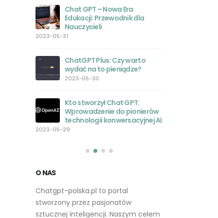
obrazów
Chat GPT – Nowa Era
nie było
Edukacji: Przewodnik dla
2023-05-23
Nauczycieli
rsjami
2023-05-31
orównanie
Inspirac
ań
Zestaw
ChatGPT Plus: Czy warto
2023-05
wydać na to pieniądze?
2023-05-30
atGPT w
Przewod
stycznej
AI: Jak 
Kto stworzył Chat GPT:
zmienia
Wprowadzenie do pionierów
2023-05-22
technologii konwersacyjnej AI
T z
2023-05-29
dziami
Rozwój 
i
na rynk
2023-05-
O NAS
Chatgpt-polska.pl to portal
stworzony przez pasjonatów
sztucznej inteligencji. Naszym celem