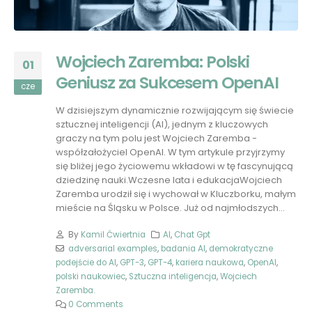
Wojciech Zaremba: Polski
01
Geniusz za Sukcesem OpenAI
cze
W dzisiejszym dynamicznie rozwijającym się świecie
sztucznej inteligencji (AI), jednym z kluczowych
graczy na tym polu jest Wojciech Zaremba -
współzałożyciel OpenAI. W tym artykule przyjrzymy
się bliżej jego życiowemu wkładowi w tę fascynującą
dziedzinę nauki.Wczesne lata i edukacjaWojciech
Zaremba urodził się i wychował w Kluczborku, małym
mieście na Śląsku w Polsce. Już od najmłodszych...
By
Kamil Ćwiertnia
AI
,
Chat Gpt
adversarial examples
,
badania AI
,
demokratyczne
podejście do AI
,
GPT-3
,
GPT-4
,
kariera naukowa
,
OpenAI
,
polski naukowiec
,
Sztuczna inteligencja
,
Wojciech
Zaremba.
0 Comments