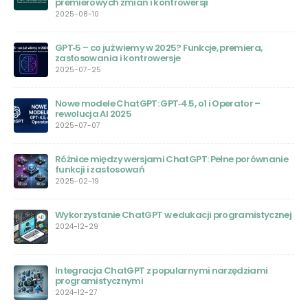
Wojciech Zaremba: Polski Geniusz za Sukcesem
OpenAI
2023-06-01
Jasper AI: Rewolucja w Świecie Sztucznej Inteligencji
2023-05-31
Chat GPT – Nowa Era Edukacji: Przewodnik dla
ie
Nauczycieli
2023-05-31
ChatGPT Plus: Czy warto wydać na to pieniądze?
nej
2023-05-30
Kto stworzył Chat GPT: Wprowadzenie do pionierów
technologii konwersacyjnej AI
2023-05-29