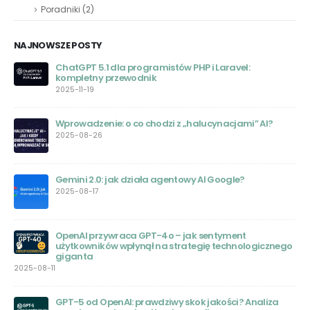
Poradniki
(2)
NAJNOWSZE POSTY
Darmowe Alternatywy dla Chat GPT: Przewodnik
Wyboru
2023-07-26
Jak korzystać z ChatGPT Browse with Bing do
przeszukiwania sieci?
2023-07-05
Bezpieczeństwo Chat GPT – Wstrząsające Informacje o
Wycieku Danych
2023-06-22
Google Bard AI – Czym jest i jak działa
ego
2023-06-20
Bard AI: Nowa Era Sztucznej Inteligencji
2023-06-20