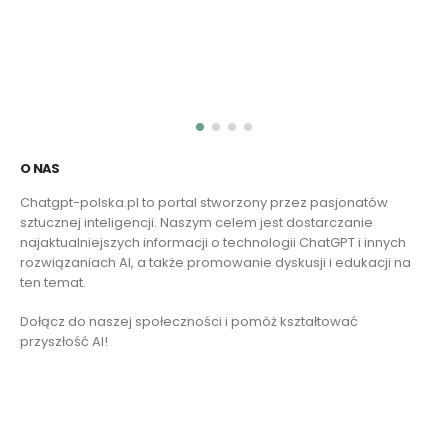
O NAS
Chatgpt-polska.pl to portal stworzony przez pasjonatów
sztucznej inteligencji. Naszym celem jest dostarczanie
najaktualniejszych informacji o technologii ChatGPT i innych
rozwiązaniach AI, a także promowanie dyskusji i edukacji na
ten temat.
Dołącz do naszej społeczności i pomóż kształtować
przyszłość AI!
Czytaj więcej
Skontaktuj się z nami
O NAS