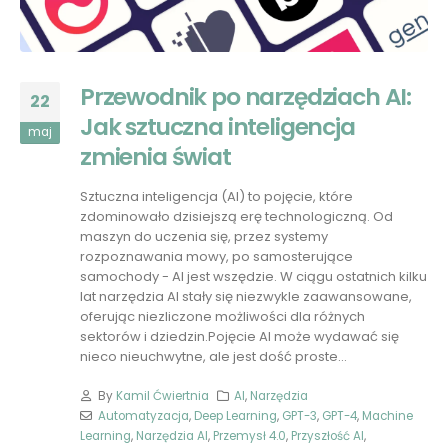
Przewodnik po narzędziach AI:
22
Jak sztuczna inteligencja
maj
zmienia świat
Sztuczna inteligencja (AI) to pojęcie, które
zdominowało dzisiejszą erę technologiczną. Od
maszyn do uczenia się, przez systemy
rozpoznawania mowy, po samosterujące
samochody - AI jest wszędzie. W ciągu ostatnich kilku
lat narzędzia AI stały się niezwykle zaawansowane,
oferując niezliczone możliwości dla różnych
sektorów i dziedzin.Pojęcie AI może wydawać się
nieco nieuchwytne, ale jest dość proste...
By
Kamil Ćwiertnia
AI
,
Narzędzia
Automatyzacja
,
Deep Learning
,
GPT-3
,
GPT-4
,
Machine
Learning
,
Narzędzia AI
,
Przemysł 4.0
,
Przyszłość AI
,