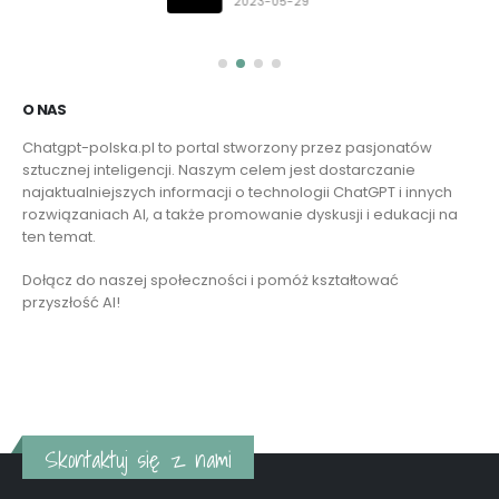
2023-05-29
O NAS
Chatgpt-polska.pl to portal stworzony przez pasjonatów
sztucznej inteligencji. Naszym celem jest dostarczanie
najaktualniejszych informacji o technologii ChatGPT i innych
rozwiązaniach AI, a także promowanie dyskusji i edukacji na
ten temat.
Dołącz do naszej społeczności i pomóż kształtować
przyszłość AI!
Czytaj więcej
Skontaktuj się z nami