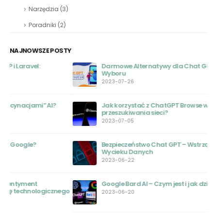
Narzędzia
(3)
Poradniki
(2)
NAJNOWSZE POSTY
Darmowe Alternatywy dla Chat GPT: Przewodnik
Wyboru
2023-07-26
Jak korzystać z ChatGPT Browse with Bing do
przeszukiwania sieci?
2023-07-05
Bezpieczeństwo Chat GPT – Wstrząsające Informacje o
Wycieku Danych
2023-06-22
Google Bard AI – Czym jest i jak działa
ego
2023-06-20