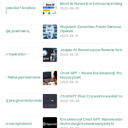
Bard AI: Nowa Era Sztucznej Inteligencji
2023-06-20
Wojciech Zaremba: Polski Geniusz za Sukcesem
OpenAI
2023-06-01
Jasper AI: Rewolucja w Świecie Sztucznej Inteligencji
2023-05-31
Chat GPT – Nowa Era Edukacji: Przewodnik dla
ie
Nauczycieli
2023-05-31
ChatGPT Plus: Czy warto wydać na to pieniądze?
nej
2023-05-30
Kto stworzył Chat GPT: Wprowadzenie do pionierów
technologii konwersacyjnej AI