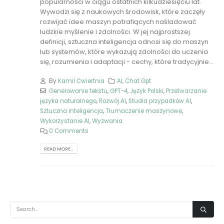
popularności w ciągu ostatnich kilkudziesięciu lat.
Wywodzi się z naukowych środowisk, które zaczęły
rozwijać idee maszyn potrafiących naśladować
ludzkie myślenie i zdolności. W jej najprostszej
definicji, sztuczna inteligencja odnosi się do maszyn
lub systemów, które wykazują zdolności do uczenia
się, rozumienia i adaptacji - cechy, które tradycyjnie...
By
Kamil Ćwiertnia
AI
,
Chat Gpt
Generowanie tekstu
,
GPT-4
,
Język Polski
,
Przetwarzanie
języka naturalnego
,
Rozwój AI
,
Studia przypadków AI
,
Sztuczna inteligencja
,
Tłumaczenie maszynowe
,
Wykorzystanie AI
,
Wyzwania
0 Comments
READ MORE...