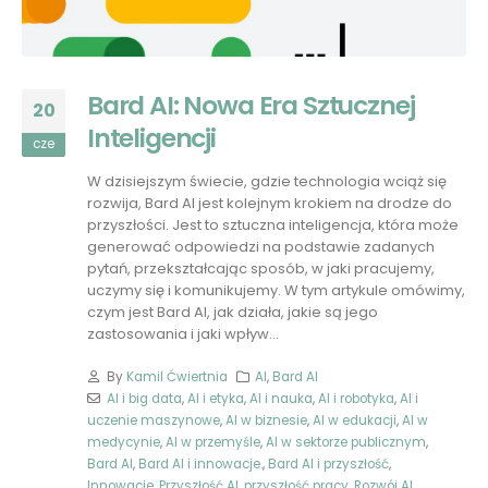
Bard AI: Nowa Era Sztucznej
20
Inteligencji
cze
W dzisiejszym świecie, gdzie technologia wciąż się
rozwija, Bard AI jest kolejnym krokiem na drodze do
przyszłości. Jest to sztuczna inteligencja, która może
generować odpowiedzi na podstawie zadanych
pytań, przekształcając sposób, w jaki pracujemy,
uczymy się i komunikujemy. W tym artykule omówimy,
czym jest Bard AI, jak działa, jakie są jego
zastosowania i jaki wpływ...
By
Kamil Ćwiertnia
AI
,
Bard AI
AI i big data
,
AI i etyka
,
AI i nauka
,
AI i robotyka
,
AI i
uczenie maszynowe
,
AI w biznesie
,
AI w edukacji
,
AI w
medycynie
,
AI w przemyśle
,
AI w sektorze publicznym
,
Bard AI
,
Bard AI i innowacje.
,
Bard AI i przyszłość
,
Innowacje
,
Przyszłość AI
,
przyszłość pracy
,
Rozwój AI
,