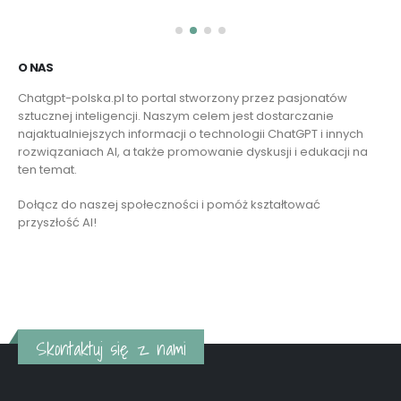
Dołącz do naszej społeczności i pomóż kształtować
przyszłość AI!
Czytaj więcej
Skontaktuj się z nami
O NAS
Chatgpt-polska.pl to portal stworzony przez pasjonatów sztucznej
inteligencji. Naszym celem jest dostarczanie najaktualniejszych
informacji o technologii ChatGPT i innych rozwiązaniach AI, a także
promowanie dyskusji i edukacji na ten temat.
Dołącz do naszej społeczności i pomóż kształtować przyszłość AI!
Czytaj więcej