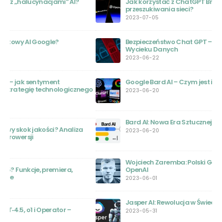
Jak korzystać z ChatGPT Browse with Bing do
przeszukiwania sieci?
2023-07-05
Bezpieczeństwo Chat GPT – Wstrząsające Informacje o
Wycieku Danych
2023-06-22
Google Bard AI – Czym jest i jak działa
ego
2023-06-20
Bard AI: Nowa Era Sztucznej Inteligencji
2023-06-20
Wojciech Zaremba: Polski Geniusz za Sukcesem
OpenAI
2023-06-01
Jasper AI: Rewolucja w Świecie Sztucznej Inteligencji
2023-05-31