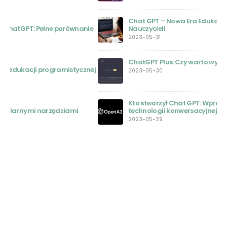
Chat GPT – Nowa Era Edukacji: Przewodnik dla
ie
Nauczycieli
2023-05-31
ChatGPT Plus: Czy warto wydać na to pieniądze?
nej
2023-05-30
Kto stworzył Chat GPT: Wprowadzenie do pionierów
technologii konwersacyjnej AI
2023-05-29
O NAS
Chatgpt-polska.pl to portal stworzony przez pasjonatów
sztucznej inteligencji. Naszym celem jest dostarczanie
najaktualniejszych informacji o technologii ChatGPT i innych
rozwiązaniach AI, a także promowanie dyskusji i edukacji na
ten temat.