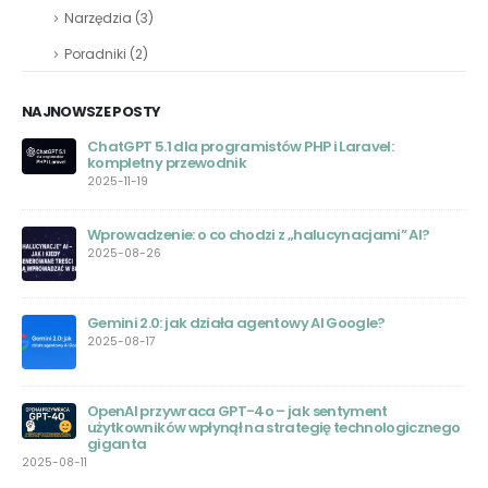
Narzędzia
(3)
Poradniki
(2)
NAJNOWSZE POSTY
Darmowe Alternatywy dla Chat GPT: Przewodnik
Wyboru
2023-07-26
Jak korzystać z ChatGPT Browse with Bing do
przeszukiwania sieci?
2023-07-05
Bezpieczeństwo Chat GPT – Wstrząsające Informacje o
Wycieku Danych
2023-06-22
Google Bard AI – Czym jest i jak działa
ego
2023-06-20