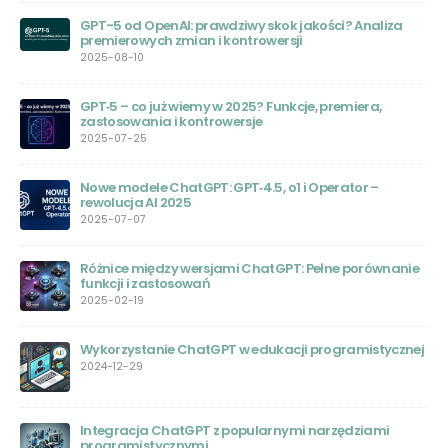
Bard AI: Nowa Era Sztucznej Inteligencji
2023-06-20
Wojciech Zaremba: Polski Geniusz za Sukcesem
OpenAI
2023-06-01
Jasper AI: Rewolucja w Świecie Sztucznej Inteligencji
2023-05-31
Chat GPT – Nowa Era Edukacji: Przewodnik dla
nie
Nauczycieli
2023-05-31
ChatGPT Plus: Czy warto wydać na to pieniądze?
nej
2023-05-30
Kto stworzył Chat GPT: Wprowadzenie do pionierów
technologii konwersacyjnej AI
2023-05-29