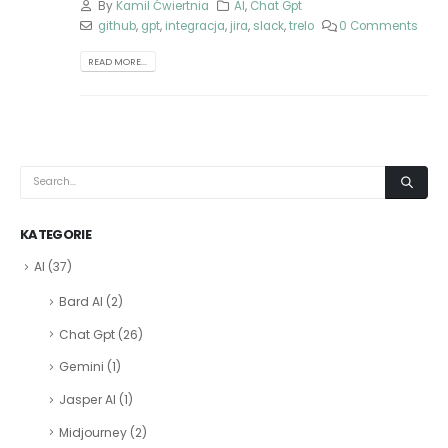
By
Kamil Ćwiertnia
AI
,
Chat Gpt
github
,
gpt
,
integracja
,
jira
,
slack
,
trelo
0 Comments
READ MORE...
KATEGORIE
AI
(37)
Bard AI
(2)
Chat Gpt
(26)
Gemini
(1)
Jasper AI
(1)
Midjourney
(2)