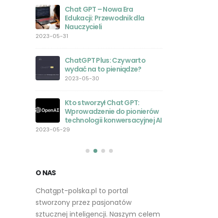
obrazów
Chat GPT – Nowa Era
nie było
Edukacji: Przewodnik dla
2023-05-23
Nauczycieli
rsjami
2023-05-31
orównanie
Inspirac
ań
Zestaw
ChatGPT Plus: Czy warto
2023-05
wydać na to pieniądze?
2023-05-30
atGPT w
Przewod
stycznej
AI: Jak 
Kto stworzył Chat GPT:
zmienia
Wprowadzenie do pionierów
2023-05-22
technologii konwersacyjnej AI
T z
2023-05-29
dziami
Rozwój 
i
na rynk
2023-05-
O NAS
Chatgpt-polska.pl to portal
stworzony przez pasjonatów
sztucznej inteligencji. Naszym celem