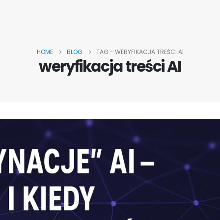
HOME
BLOG
TAG -
WERYFIKACJA TREŚCI AI
weryfikacja treści AI