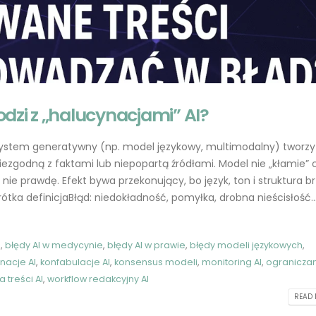
dzi z „halucynacjami” AI?
 system generatywny (np. model językowy, multimodalny) tworzy
iezgodną z faktami lub niepopartą źródłami. Model nie „kłamie”
Jak skutecznie konstruować
ChatGPT 5.1 dla
 nie prawdę. Efekt bywa przekonujący, bo język, ton i struktura b
prompt dla ChatGPT
programistów PHP i
rótka definicjaBłąd: niedokładność, pomyłka, drobna nieścisłość..
kompletny przewodnik
2023-05-20
2025-11-19
GPT-4 w obszarze zdrowia:
h
,
błędy AI w medycynie
,
błędy AI w prawie
,
błędy modeli językowych
,
Polskie startupy
Wprowadzenie: o c
nacje AI
,
konfabulacje AI
,
konsensus modeli
,
monitoring AI
,
ogranicza
wykorzystujące AI
„halucynacjami” AI
2023-05-19
2025-08-26
a treści AI
,
workflow redakcyjny AI
READ 
Od zera do bohatera: Jak
Gemini 2.0: jak dzia