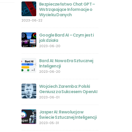
le?
Bezpieczeństwo Chat GPT –
Wstrząsające Informacje o
GPT-4 
Wycieku Danych
prywatn
sobie z
2023-06-22
 GPT-4o –
związanymi z AI
tkowników
2023-05-26
Google Bard AI – Czym jest i
jak działa
Polski j
2023-06-20
intelige
sukces
 prawdziwy
Bard AI: Nowa Era Sztucznej
2023-05-24
za
Inteligencji
owersji
2023-06-20
Magia M
Komple
Wojciech Zaremba: Polski
2023-05
my w 2025?
Geniusz za Sukcesem OpenAI
2023-06-01
ntrowersje
Jak poł
interne
Jasper AI: Rewolucja w
2023-05
Świecie Sztucznej Inteligencji
tGPT:
2023-05-31
tor –
Midjour