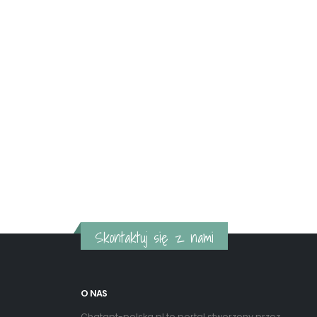
Skontaktuj się z nami
O NAS
Chatgpt-polska.pl to portal stworzony przez