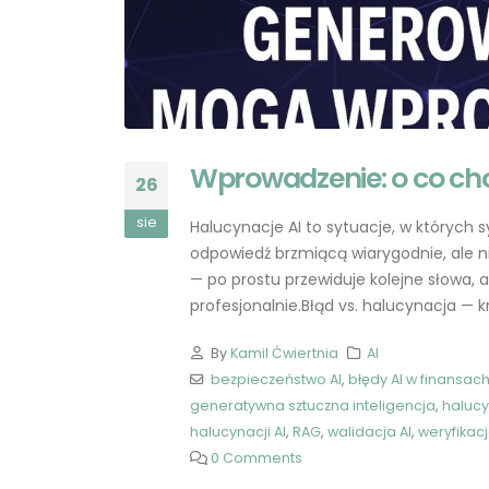
Wprowadzenie: o co cho
26
sie
Halucynacje AI to sytuacje, w których
odpowiedź brzmiącą wiarygodnie, ale n
ChatGPT: Przyszłość
— po prostu przewiduje kolejne słowa, a
Programowania i Rola
profesjonalnie.Błąd vs. halucynacja — k
Programistów
2023-05-27
By
Kamil Ćwiertnia
AI
bezpieczeństwo AI
,
błędy AI w finansac
Aplikacja ChatGPT dla
generatywna sztuczna inteligencja
,
halucy
iOS: Twoje ulubione
halucynacji AI
,
RAG
,
walidacja AI
,
weryfikacj
narzędzie sztucznej
0 Comments
inteligencji w zasięgu
ręki