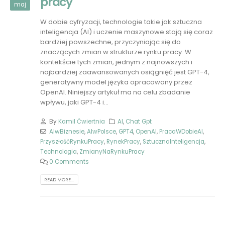
pracy
maj
W dobie cyfryzacji, technologie takie jak sztuczna
inteligencja (AI) i uczenie maszynowe stają się coraz
bardziej powszechne, przyczyniając się do
znaczących zmian w strukturze rynku pracy. W
kontekście tych zmian, jednym z najnowszych i
najbardziej zaawansowanych osiągnięć jest GPT-4,
generatywny model języka opracowany przez
OpenAI. Niniejszy artykuł ma na celu zbadanie
wpływu, jaki GPT-4 i...
By
Kamil Ćwiertnia
AI
,
Chat Gpt
AIwBiznesie
,
AIwPolsce
,
GPT4
,
OpenAI
,
PracaWDobieAI
,
PrzyszłośćRynkuPracy
,
RynekPracy
,
SztucznaInteligencja
,
Technologia
,
ZmianyNaRynkuPracy
0 Comments
READ MORE...