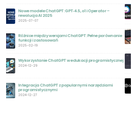
Jasper AI: Rewolucja w Świecie Sztucznej Inteligencji
2023-05-31
Chat GPT – Nowa Era Edukacji: Przewodnik dla
ie
Nauczycieli
2023-05-31
ChatGPT Plus: Czy warto wydać na to pieniądze?
nej
2023-05-30
Kto stworzył Chat GPT: Wprowadzenie do pionierów
technologii konwersacyjnej AI
2023-05-29
O NAS
Chatgpt-polska.pl to portal stworzony przez pasjonatów
sztucznej inteligencji. Naszym celem jest dostarczanie