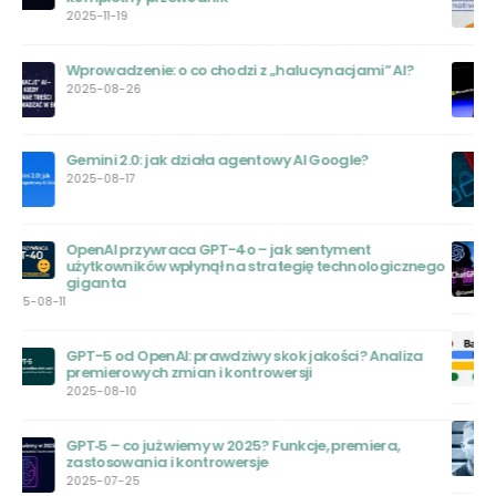
2023-07-26
Jak korzystać z ChatGPT Browse with Bing do
przeszukiwania sieci?
2023-07-05
Bezpieczeństwo Chat GPT – Wstrząsające Informacje o
Wycieku Danych
2023-06-22
Google Bard AI – Czym jest i jak działa
ego
2023-06-20
Bard AI: Nowa Era Sztucznej Inteligencji
2023-06-20
Wojciech Zaremba: Polski Geniusz za Sukcesem
OpenAI
2023-06-01