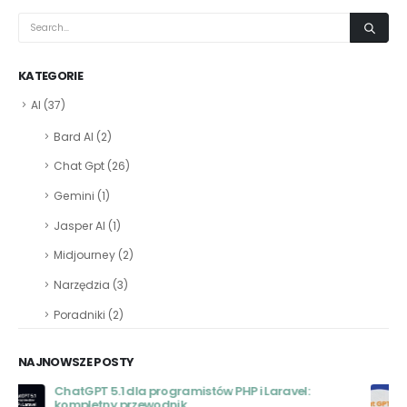
KATEGORIE
AI
(37)
Bard AI
(2)
Chat Gpt
(26)
Gemini
(1)
Jasper AI
(1)
Midjourney
(2)
Narzędzia
(3)
Poradniki
(2)
NAJNOWSZE POSTY
Darmowe Alternatywy dla Chat GPT: Przewodnik
Wyboru