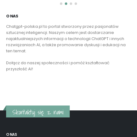
najaktualniejszych informacji o technologii ChatGPT i innych
rozwiązaniach AI, a także promowanie dyskusji i edukacji na
ten temat.
Dołącz do naszej społeczności i pomóż kształtować
przyszłość AI!
Czytaj więcej
Skontaktuj się z nami
O NAS
Chatgpt-polska.pl to portal stworzony przez pasjonatów sztucznej
inteligencji. Naszym celem jest dostarczanie najaktualniejszych
informacji o technologii ChatGPT i innych rozwiązaniach AI, a także
promowanie dyskusji i edukacji na ten temat.
Dołącz do naszej społeczności i pomóż kształtować przyszłość AI!