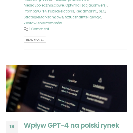
MediaSpołecznościowe
,
OptymalizacjaKonwersji
,
PromptyGPT4
,
PublicRelations
,
ReklamaPPC
,
SEO
,
StrategieMarketingowe
,
SztucznaInteligencja
,
ZestawieniePromptów
1 Comment
READ MORE...
Wpływ GPT-4 na polski rynek
18