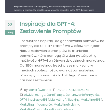
Inspiracje dla GPT-4:
22
Zestawienie Promptów
maj
Poszukujesz inspiracji do generowania pomysłów na
prompty dla GPT-4? Trafiłeś we właściwe miejsce!
Nasze zestawienie promptów to skarbnica
pomysłów, które pomogą Ci wykorzystać pełnię
możliwości GPT-4 w różnych dziedzinach marketingu.
Od SEO i marketingu treści, przez marketing w
mediach społecznościowych, aż po marketing
afiliacyjny - mamy coś dla każdego. Zanurz się w
naszym zestawieniu i...
By
Kamil Ćwiertnia
AI
,
Chat Gpt
,
Narzędzia
AIwMarketingu
,
Gamifikacja
,
GenerowaniePomysłów
,
GPT4
,
InspiracjeGPT4
,
MarketingAfiliacyjny
,
MarketingGPT4
,
MarketingInfluencerów
,
MarketingMobilny
,
MarketingTreści
,
MarketingWzrostowy
,