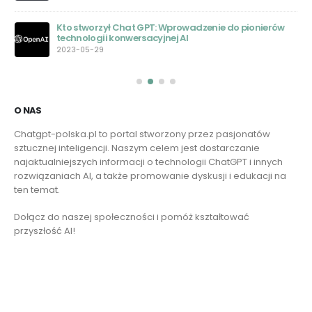
Kto stworzył Chat GPT: Wprowadzenie do pionierów
technologii konwersacyjnej AI
2023-05-29
O NAS
Chatgpt-polska.pl to portal stworzony przez pasjonatów
sztucznej inteligencji. Naszym celem jest dostarczanie
najaktualniejszych informacji o technologii ChatGPT i innych
rozwiązaniach AI, a także promowanie dyskusji i edukacji na
ten temat.
Dołącz do naszej społeczności i pomóż kształtować
przyszłość AI!
Czytaj więcej