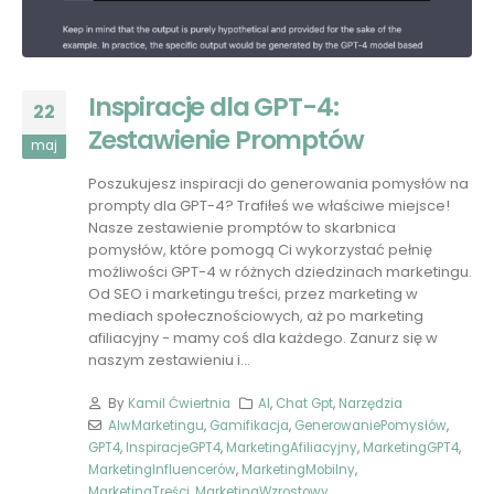
Inspiracje dla GPT-4:
22
Zestawienie Promptów
maj
Poszukujesz inspiracji do generowania pomysłów na
prompty dla GPT-4? Trafiłeś we właściwe miejsce!
Nasze zestawienie promptów to skarbnica
pomysłów, które pomogą Ci wykorzystać pełnię
możliwości GPT-4 w różnych dziedzinach marketingu.
Od SEO i marketingu treści, przez marketing w
mediach społecznościowych, aż po marketing
afiliacyjny - mamy coś dla każdego. Zanurz się w
naszym zestawieniu i...
By
Kamil Ćwiertnia
AI
,
Chat Gpt
,
Narzędzia
AIwMarketingu
,
Gamifikacja
,
GenerowaniePomysłów
,
GPT4
,
InspiracjeGPT4
,
MarketingAfiliacyjny
,
MarketingGPT4
,
MarketingInfluencerów
,
MarketingMobilny
,
MarketingTreści
,
MarketingWzrostowy
,