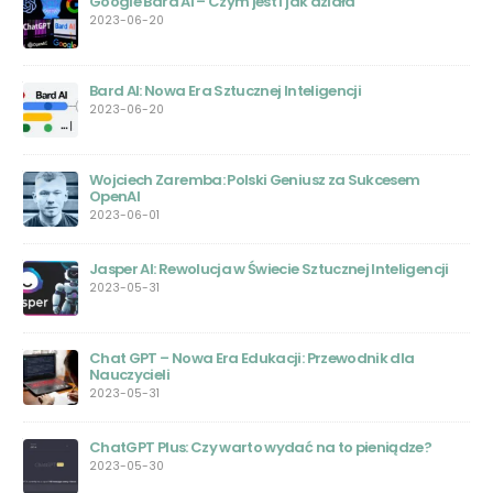
Google Bard AI – Czym jest i jak działa
ego
2023-06-20
Bard AI: Nowa Era Sztucznej Inteligencji
2023-06-20
Wojciech Zaremba: Polski Geniusz za Sukcesem
OpenAI
2023-06-01
Jasper AI: Rewolucja w Świecie Sztucznej Inteligencji
2023-05-31
Chat GPT – Nowa Era Edukacji: Przewodnik dla
ie
Nauczycieli
2023-05-31
ChatGPT Plus: Czy warto wydać na to pieniądze?
nej
2023-05-30