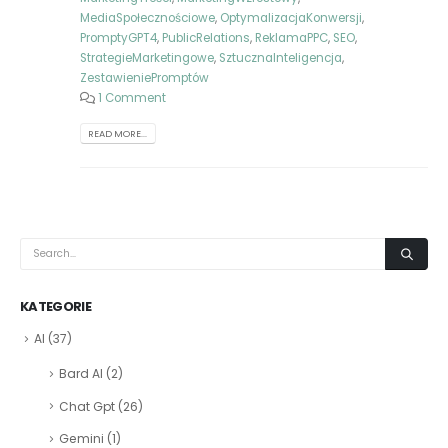
MediaSpołecznościowe
,
OptymalizacjaKonwersji
,
PromptyGPT4
,
PublicRelations
,
ReklamaPPC
,
SEO
,
StrategieMarketingowe
,
SztucznaInteligencja
,
ZestawieniePromptów
1 Comment
READ MORE...
KATEGORIE
AI
(37)
Bard AI
(2)
Chat Gpt
(26)
Gemini
(1)