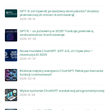
Bard AI: Nowa Era Sztucznej Inteligencji
2023-06-20
Wojciech Zaremba: Polski Geniusz za Sukcesem
OpenAI
2023-06-01
Jasper AI: Rewolucja w Świecie Sztucznej Inteligencji
2023-05-31
Chat GPT – Nowa Era Edukacji: Przewodnik dla
ie
Nauczycieli
2023-05-31
ChatGPT Plus: Czy warto wydać na to pieniądze?
nej
2023-05-30
Kto stworzył Chat GPT: Wprowadzenie do pionierów