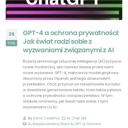
GPT-4 a ochrona prywatności:
26
Jak świat radzi sobie z
maj
wyzwaniami związanymi z AI
Rozwój technologii sztucznej inteligencji (AI) przynosi
nowe możliwości, ale również stawia przed nami
nowe wyzwania. GPT-4, najnowszy model językowy
stworzony przez OpenAI, jest tego doskonałym
przykładem. Choć przynosi on niesamowite korzyści
w dziedzinie generowania tekstu, rodzi także pytania
o ochronę prywatności i bezpieczeństwo. W tym
artykule omówimy, jak świat radzi sobie z tymi
wyzwaniami.Co to...
By
Kamil Ćwiertnia
AI
,
Chat Gpt
AI
,
Bezpieczeństwo
,
Etyka AI
,
GPT-4
,
Ochrona