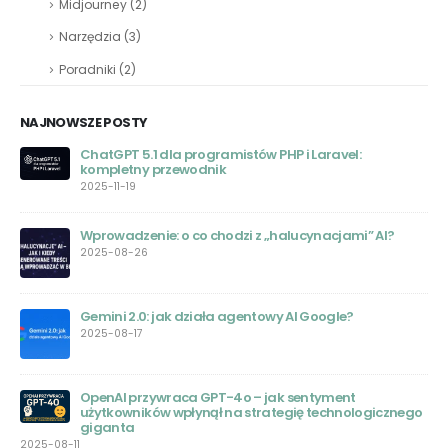
Midjourney
(2)
Narzędzia
(3)
Poradniki
(2)
NAJNOWSZE POSTY
Darmowe Alternatywy dla Chat GPT: Przewodnik
Wyboru
2023-07-26
Jak korzystać z ChatGPT Browse with Bing do
przeszukiwania sieci?
2023-07-05
Bezpieczeństwo Chat GPT – Wstrząsające Informacje o
Wycieku Danych
2023-06-22
Google Bard AI – Czym jest i jak działa
ego
2023-06-20