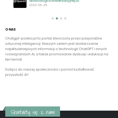
technologii konwersacyjnej AI
2023-05-29
O NAS
Chatgpt-polska.pl to portal stworzony przez pasjonatów
sztucznej inteligencji. Naszym celem jest dostarczanie
najaktualniejszych informacji o technologii ChatGPT i innych
rozwiązaniach AI, a także promowanie dyskusji i edukacji na
ten temat.
Dołącz do naszej społeczności i pomóż kształtować
przyszłość AI!
Czytaj więcej
Skontaktuj się z nami