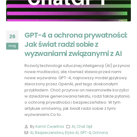
GPT-4 a ochrona prywatności:
26
Jak świat radzi sobie z
maj
wyzwaniami związanymi z AI
Rozwój technologii sztucznej inteligencji (AI) przynosi
nowe możliwości, ale również stawia przed nami
nowe wyzwania. GPT-4, najnowszy model językowy
stworzony przez OpenAI, jest tego doskonałym
przykładem. Choć przynosi on niesamowite korzyści
w dziedzinie generowania tekstu, rodzi także pytania
o ochronę prywatności i bezpieczeństwo. W tym
artykule omówimy, jak świat radzi sobie z tymi
wyzwaniami.Co to...
By
Kamil Ćwiertnia
AI
,
Chat Gpt
AI
,
Bezpieczeństwo
,
Etyka AI
,
GPT-4
,
Ochrona