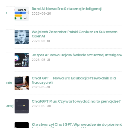
Bard AI: Nowa Era Sztucznej Inteligencji
2023-06-20
Wojciech Zaremba: Polski Geniusz za Sukcesem
OpenAI
2023-06-01
Jasper AI: Rewolucja w Świecie Sztucznej Inteligencji
2023-05-31
Chat GPT – Nowa Era Edukacji: Przewodnik dla
ie
Nauczycieli
2023-05-31
ChatGPT Plus: Czy warto wydać na to pieniądze?
nej
2023-05-30
Kto stworzył Chat GPT: Wprowadzenie do pionierów