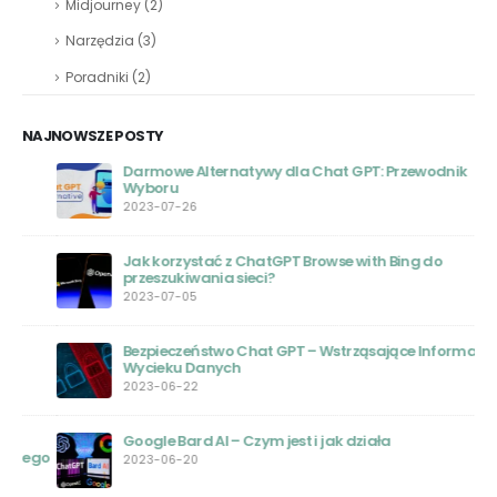
Midjourney
(2)
Narzędzia
(3)
Poradniki
(2)
NAJNOWSZE POSTY
Darmowe Alternatywy dla Chat GPT: Przewodnik
Wyboru
2023-07-26
Jak korzystać z ChatGPT Browse with Bing do
przeszukiwania sieci?
2023-07-05
Bezpieczeństwo Chat GPT – Wstrząsające Informacje o
Wycieku Danych
2023-06-22
Google Bard AI – Czym jest i jak działa
ego
2023-06-20